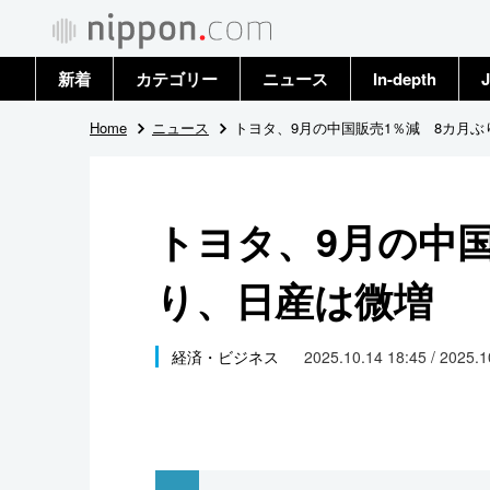
新着
カテゴリー
ニュース
In-depth
J
政治・外交
トップ
Home
ニュース
トヨタ、9月の中国販売1％減 8カ月ぶ
経済・ビジネス
アーカイブ
トヨタ、9月の中国
国際
り、日産は微増
社会
文化
経済・ビジネス
2025.10.14 18:45 / 2025.
科学・技術
暮らし