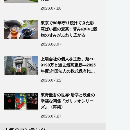
2026.07.28
東京で80年守り続けてきた砂
窯ばい煎の麦茶 : 苦みの中に穀
物の甘みがふわり広がる
2026.08.07
上場会社の個人株主数、延べ
9198万と過去最高更新―2025
年度:外国法人の株式保有比率
は34.7%に
2026.07.22
東野圭吾の世界:活字と映像の
幸福な関係『ガリレオシリー
ズ』〈再掲〉
2026.07.27