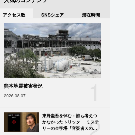
人気のコンテンツ
アクセス数
SNSシェア
滞在時間
1
熊本地震被害状況
2026.08.07
2
東野圭吾を悼む：誰も考えつ
かなかったトリック──ミステ
リーの金字塔『容疑者Ｘの献
身』の舞台裏