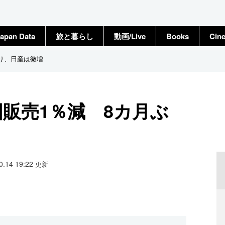
apan Data
旅と暮らし
動画/Live
Books
Cin
り、日産は微増
販売1％減 8カ月ぶ
10.14 19:22
更新