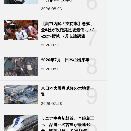
2026.08.03
7
【高市内閣の支持率】急落、
全8社が政権発足後最低に：3
社は2桁減─7月世論調査
2026.07.31
8
2026年7月 日本の出来事
2026.08.01
9
東日本大震災以降の大地震一
覧
2026.07.28
10
リニア中央新幹線、全線着工
へ 品川～名古屋が最速40
分、開業は早くて2036年