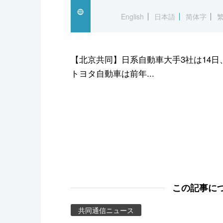
スポーツ・東京2020
English
日本語
简体字
【北京共同】日系自動車大手3社は14
トヨタ自動車は前年...
この記事に
共同通信ニュース