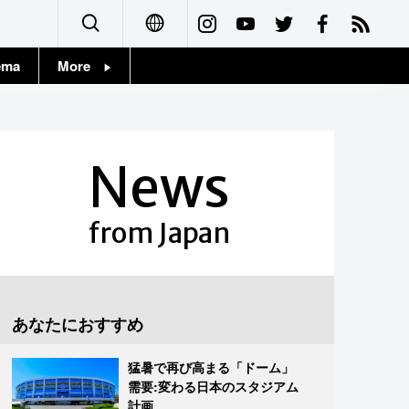
ema
More
English
Topics
简体字
Images
News
繁體字
People
Français
from Japan
東京
Español
お知らせ
العربية
あなたにおすすめ
Русский
猛暑で再び高まる「ドーム」
需要:変わる日本のスタジアム
計画