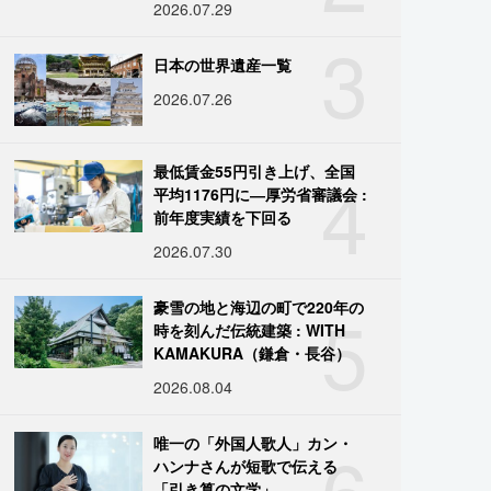
2026.07.29
3
日本の世界遺産一覧
2026.07.26
4
最低賃金55円引き上げ、全国
平均1176円に―厚労省審議会 :
前年度実績を下回る
2026.07.30
5
豪雪の地と海辺の町で220年の
時を刻んだ伝統建築 : WITH
KAMAKURA（鎌倉・長谷）
2026.08.04
6
唯一の「外国人歌人」カン・
ハンナさんが短歌で伝える
「引き算の文学」