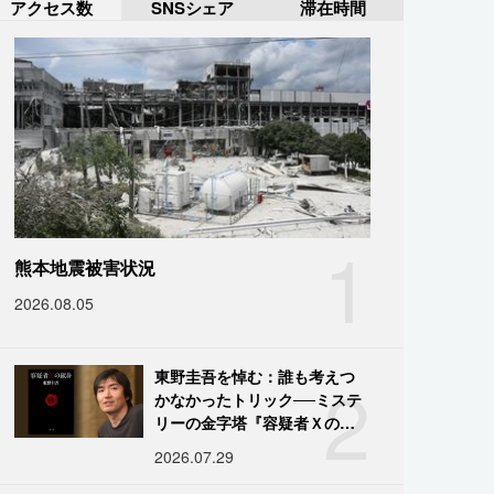
アクセス数
SNSシェア
滞在時間
1
熊本地震被害状況
2026.08.05
2
東野圭吾を悼む：誰も考えつ
かなかったトリック──ミステ
リーの金字塔『容疑者Ｘの献
身』の舞台裏
2026.07.29