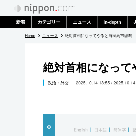
新着
カテゴリー
ニュース
In-depth
J
政治・外交
トップ
Home
ニュース
絶対首相になってやると自民高市総裁
経済・ビジネス
アーカイブ
絶対首相になって
国際
社会
政治・外交
2025.10.14 18:55 / 2025.10.1
文化
科学・技術
暮らし
English
日本語
简体字