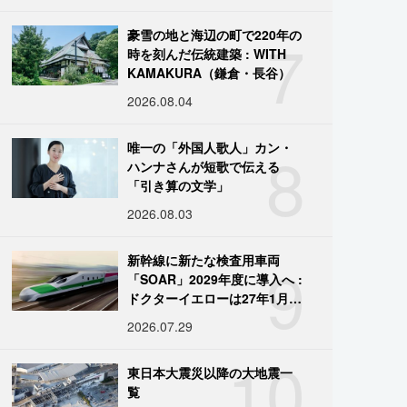
7
豪雪の地と海辺の町で220年の
時を刻んだ伝統建築 : WITH
KAMAKURA（鎌倉・長谷）
2026.08.04
8
唯一の「外国人歌人」カン・
ハンナさんが短歌で伝える
「引き算の文学」
2026.08.03
9
新幹線に新たな検査用車両
「SOAR」2029年度に導入へ :
ドクターイエローは27年1月に
引退
2026.07.29
10
東日本大震災以降の大地震一
覧