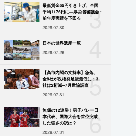
3
最低賃金55円引き上げ、全国
平均1176円に―厚労省審議会 :
前年度実績を下回る
2026.07.30
4
日本の世界遺産一覧
2026.07.26
5
【高市内閣の支持率】急落、
全8社が政権発足後最低に：3
社は2桁減─7月世論調査
2026.07.31
6
無傷の12連勝！男子バレー日
本代表、国際大会を首位突破
した強さの訳は？
2026.07.31