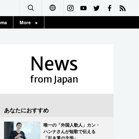
ema
More
English
Topics
简体字
Images
News
繁體字
People
Français
from Japan
東京
Español
お知らせ
العربية
あなたにおすすめ
Русский
唯一の「外国人歌人」カン・
ハンナさんが短歌で伝える
「引き算の文学」