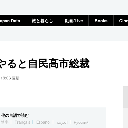
apan Data
旅と暮らし
動画/Live
Books
Cin
やると自民高市総裁
4 19:06
更新
他の言語で読む
繁體字
Français
Español
العربية
Русский