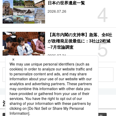
4
日本の世界遺産一覧
2026.07.26
【高市内閣の支持率】急落、全8社
5
が政権発足後最低に：3社は2桁減
─7月世論調査
2026.07.31
もっと見る
注目のキーワード