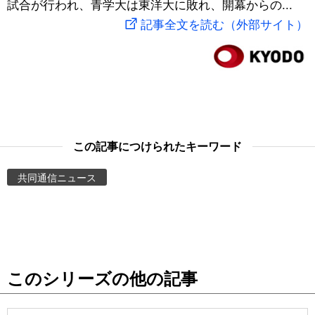
試合が行われ、青学大は東洋大に敗れ、開幕からの...
スポーツ・東京2020
文化
動画/Live
記事全文を読む（外部サイト）
科学・技術
Books
暮らし
Cinema
スポーツ・東京2020
Topics
この記事につけられたキーワード
共同通信ニュース
Images
People
東京
このシリーズの他の記事
お知らせ