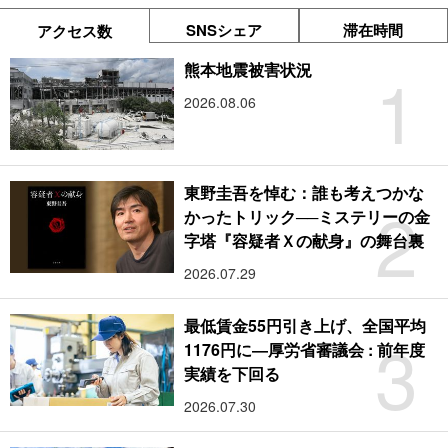
SNSシェア
滞在時間
アクセス数
1
熊本地震被害状況
2026.08.06
東野圭吾を悼む：誰も考えつかな
2
かったトリック──ミステリーの金
字塔『容疑者Ｘの献身』の舞台裏
2026.07.29
最低賃金55円引き上げ、全国平均
3
1176円に―厚労省審議会 : 前年度
実績を下回る
2026.07.30