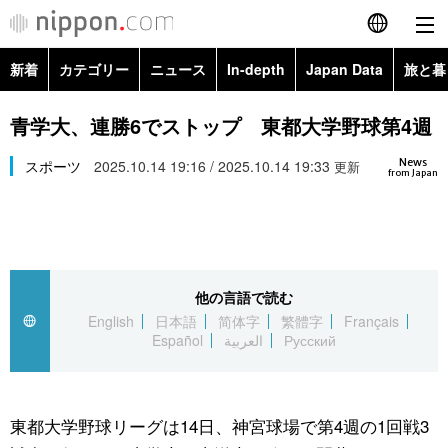
新着
カテゴリー
ニュース
In-depth
Japan Data
旅と暮
English
政治・外交
Topics
青学大、連勝6でストップ 東都大学野球第4週
简体字
News
経済・ビジネス
スポーツ
2025.10.14 19:16 / 2025.10.14 19:33
Images
更新
繁體字
from Japan
カテゴリー
国際・海外
People
Français
政治・外交
ニュース
社会
東京
Español
他の言語で読む
経済・ビジネス
トップ
In-depth
文化
お知らせ
English
日本語
简体字
繁體字
Français
العربية
Español
العربية
Русский
国際
アーカイブ
Japan Data
科学・技術
Русский
社会
旅と暮らし
暮らし
東都大学野球リーグは14日、神宮球場で第4週の1回戦3