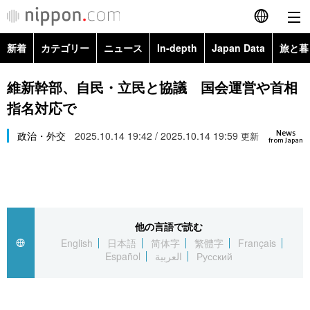
新着
カテゴリー
ニュース
In-depth
Japan Data
旅と暮
English
政治・外交
Topics
維新幹部、自民・立民と協議 国会運営や首相
简体字
指名対応で
経済・ビジネス
Images
繁體字
カテゴリー
News
政治・外交
2025.10.14 19:42 / 2025.10.14 19:59
更新
from Japan
国際・海外
People
Français
政治・外交
ニュース
社会
東京
Español
経済・ビジネス
トップ
In-depth
文化
お知らせ
العربية
他の言語で読む
English
日本語
简体字
繁體字
Français
国際
アーカイブ
Japan Data
科学・技術
Español
العربية
Русский
Русский
社会
旅と暮らし
暮らし