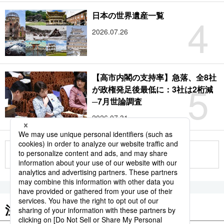
4
日本の世界遺産一覧
2026.07.26
【高市内閣の支持率】急落、全8社
5
が政権発足後最低に：3社は2桁減
─7月世論調査
2026.07.31
もっと見る
注目のキーワード