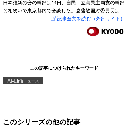
日本維新の会の幹部は14日、自民、立憲民主両党の幹部
スポーツ・東京2020
文化
動画/Live
と相次いで東京都内で会談した。遠藤敬国対委員長は...
記事全文を読む（外部サイト）
科学・技術
Books
暮らし
Cinema
スポーツ・東京2020
Topics
この記事につけられたキーワード
Images
共同通信ニュース
People
東京
このシリーズの他の記事
お知らせ