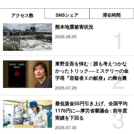
SNSシェア
滞在時間
アクセス数
1
熊本地震被害状況
2026.08.05
東野圭吾を悼む：誰も考えつかな
2
かったトリック──ミステリーの金
字塔『容疑者Ｘの献身』の舞台裏
2026.07.29
最低賃金55円引き上げ、全国平均
3
1176円に―厚労省審議会 : 前年度
実績を下回る
2026.07.30