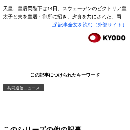
スポーツ・東京2020
天皇、皇后両陛下は14日、スウェーデンのビクトリア皇
文化
動画/Live
太子と夫を皇居・御所に招き、夕食を共にされた。両...
記事全文を読む（外部サイト）
科学・技術
Books
暮らし
Cinema
スポーツ・東京2020
Topics
Images
この記事につけられたキーワード
共同通信ニュース
People
東京
お知らせ
このシリーズの他の記事