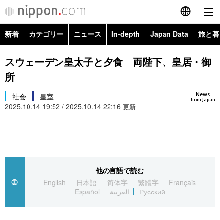
新着
カテゴリー
ニュース
In-depth
Japan Data
旅と暮
English
政治・外交
Topics
スウェーデン皇太子と夕食 両陛下、皇居・御
简体字
所
経済・ビジネス
Images
繁體字
カテゴリー
News
社会
皇室
from Japan
2025.10.14 19:52 / 2025.10.14 22:16
国際・海外
更新
People
Français
政治・外交
ニュース
社会
東京
Español
経済・ビジネス
トップ
In-depth
文化
お知らせ
العربية
他の言語で読む
国際
アーカイブ
Japan Data
科学・技術
English
日本語
简体字
繁體字
Français
Русский
Español
العربية
Русский
社会
旅と暮らし
暮らし