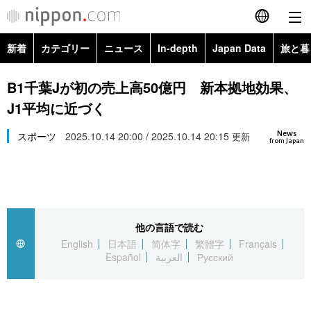
新着
カテゴリー
ニュース
In-depth
Japan Data
旅と暮
English
政治・外交
Topics
B1千葉Jが初の売上高50億円 新本拠地効果、
简体字
J1平均に近づく
経済・ビジネス
Images
繁體字
カテゴリー
News
スポーツ
2025.10.14 20:00 / 2025.10.14 20:15
更新
from Japan
国際・海外
People
Français
政治・外交
ニュース
社会
東京
Español
経済・ビジネス
トップ
In-depth
文化
お知らせ
العربية
他の言語で読む
English
日本語
简体字
繁體字
Français
国際
アーカイブ
Japan Data
科学・技術
Español
العربية
Русский
Русский
社会
旅と暮らし
暮らし