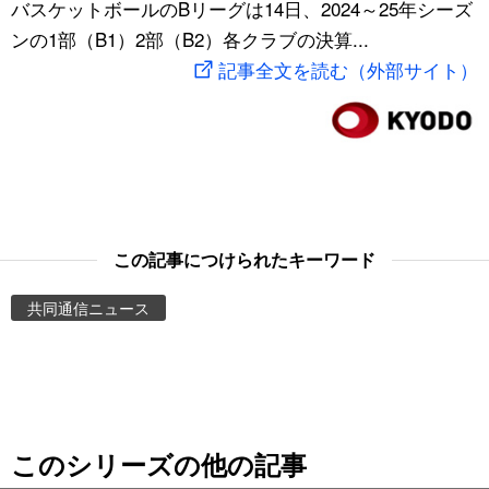
バスケットボールのBリーグは14日、2024～25年シーズ
スポーツ・東京2020
文化
動画/Live
ンの1部（B1）2部（B2）各クラブの決算...
記事全文を読む（外部サイト）
科学・技術
Books
暮らし
Cinema
スポーツ・東京2020
Topics
この記事につけられたキーワード
Images
共同通信ニュース
People
東京
このシリーズの他の記事
お知らせ