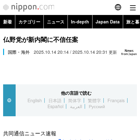
新着
カテゴリー
ニュース
In-depth
Japan Data
旅と暮
English
政治・外交
Topics
仏野党が新内閣に不信任案
简体字
News
経済・ビジネス
国際・海外
2025.10.14 20:14 / 2025.10.14 20:31
Images
更新
繁體字
from Japan
カテゴリー
国際・海外
People
Français
政治・外交
ニュース
社会
東京
Español
他の言語で読む
経済・ビジネス
トップ
In-depth
文化
お知らせ
English
日本語
简体字
繁體字
Français
العربية
Español
العربية
Русский
国際
アーカイブ
Japan Data
科学・技術
Русский
社会
旅と暮らし
暮らし
共同通信ニュース速報