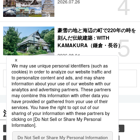
4
2026.07.26
豪雪の地と海辺の町で220年の時を
5
刻んだ伝統建築 : WITH
KAMAKURA（鎌倉・長谷）
2026.08.04
もっと見る
注目のキーワード
共同通信ニュース
気象・災害
災害
観光
気象庁
地震
津波
熊本
熊本地震