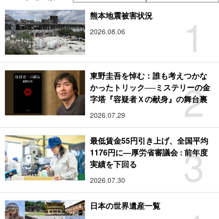
1
熊本地震被害状況
2026.08.06
東野圭吾を悼む：誰も考えつかな
2
かったトリック──ミステリーの金
字塔『容疑者Ｘの献身』の舞台裏
2026.07.29
最低賃金55円引き上げ、全国平均
3
1176円に―厚労省審議会 : 前年度
実績を下回る
2026.07.30
日本の世界遺産一覧