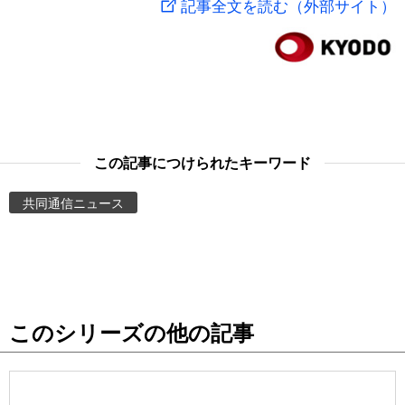
記事全文を読む（外部サイト）
スポーツ・東京2020
文化
動画/Live
科学・技術
Books
暮らし
Cinema
この記事につけられたキーワード
スポーツ・東京2020
Topics
共同通信ニュース
Images
People
このシリーズの他の記事
東京
お知らせ