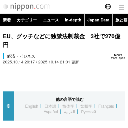
新着
カテゴリー
ニュース
In-depth
Japan Data
旅と暮
English
政治・外交
Topics
EU、グッチなどに独禁法制裁金 3社で270億
简体字
円
経済・ビジネス
Images
繁體字
カテゴリー
News
経済・ビジネス
from Japan
2025.10.14 20:17 / 2025.10.14 21:01
国際・海外
更新
People
Français
政治・外交
ニュース
社会
東京
Español
経済・ビジネス
トップ
In-depth
文化
お知らせ
العربية
他の言語で読む
国際
アーカイブ
Japan Data
科学・技術
English
日本語
简体字
繁體字
Français
Русский
Español
العربية
Русский
社会
旅と暮らし
暮らし