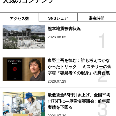
人気のコンテンツ
SNSシェア
滞在時間
アクセス数
1
熊本地震被害状況
2026.08.05
東野圭吾を悼む：誰も考えつかな
2
かったトリック──ミステリーの金
字塔『容疑者Ｘの献身』の舞台裏
2026.07.29
最低賃金55円引き上げ、全国平均
3
1176円に―厚労省審議会 : 前年度
実績を下回る
2026.07.30