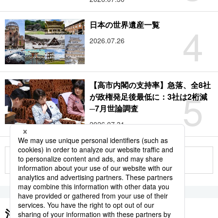
4
日本の世界遺産一覧
2026.07.26
【高市内閣の支持率】急落、全8社
5
が政権発足後最低に：3社は2桁減
─7月世論調査
2026.07.31
もっと見る
注目のキーワード