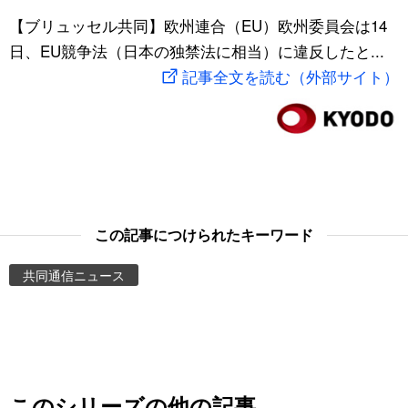
スポーツ・東京2020
【ブリュッセル共同】欧州連合（EU）欧州委員会は14
文化
動画/Live
日、EU競争法（日本の独禁法に相当）に違反したと...
記事全文を読む（外部サイト）
科学・技術
Books
暮らし
Cinema
スポーツ・東京2020
Topics
Images
この記事につけられたキーワード
共同通信ニュース
People
東京
お知らせ
このシリーズの他の記事