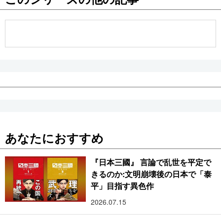
公式SNS
あなたにおすすめ
『日本三國』 言論で乱世を平定で
きるのか:文明崩壊後の日本で「泰
平」目指す異色作
2026.07.15