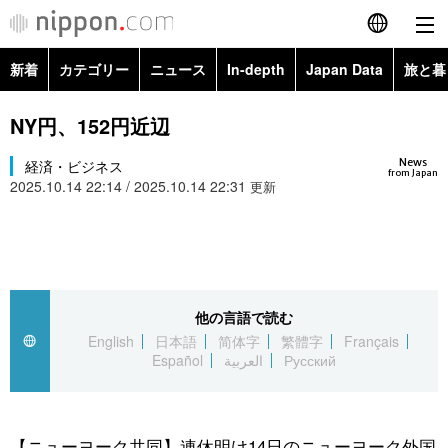
新着
カテゴリー
ニュース
In-depth
Japan Data
旅と暮
English
政治・外交
Topics
NY円、152円近辺
简体字
News
経済・ビジネス
経済・ビジネス
Images
繁體字
from Japan
2025.10.14 22:14 / 2025.10.14 22:31
更新
カテゴリー
国際・海外
People
Français
政治・外交
ニュース
社会
東京
Español
経済・ビジネス
トップ
In-depth
他の言語で読む
文化
お知らせ
العربية
English
日本語
简体字
繁體字
Français
Español
العربية
Русский
国際
アーカイブ
Japan Data
科学・技術
Русский
社会
旅と暮らし
暮らし
【ニューヨーク共同】連休明け14日のニューヨーク外国