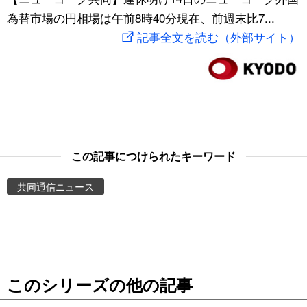
為替市場の円相場は午前8時40分現在、前週末比7...
スポーツ・東京2020
文化
動画/Live
記事全文を読む（外部サイト）
科学・技術
Books
暮らし
Cinema
スポーツ・東京2020
Topics
この記事につけられたキーワード
Images
共同通信ニュース
People
東京
このシリーズの他の記事
お知らせ