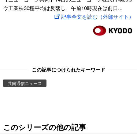
ウ工業株30種平均は反落し、午前10時現在は前日...
スポーツ・東京2020
文化
動画/Live
記事全文を読む（外部サイト）
科学・技術
Books
暮らし
Cinema
スポーツ・東京2020
Topics
この記事につけられたキーワード
Images
共同通信ニュース
People
東京
このシリーズの他の記事
お知らせ