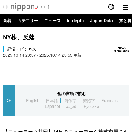
新着
カテゴリー
ニュース
In-depth
Japan Data
旅と暮
English
政治・外交
Topics
NY株、反落
简体字
News
経済・ビジネス
経済・ビジネス
Images
繁體字
from Japan
2025.10.14 23:37 / 2025.10.14 23:53
更新
カテゴリー
国際・海外
People
Français
政治・外交
ニュース
社会
東京
Español
経済・ビジネス
トップ
In-depth
他の言語で読む
文化
お知らせ
العربية
English
日本語
简体字
繁體字
Français
Español
العربية
Русский
国際
アーカイブ
Japan Data
科学・技術
Русский
社会
旅と暮らし
暮らし
【ニューヨーク共同】14日のニューヨーク株式市場のダ