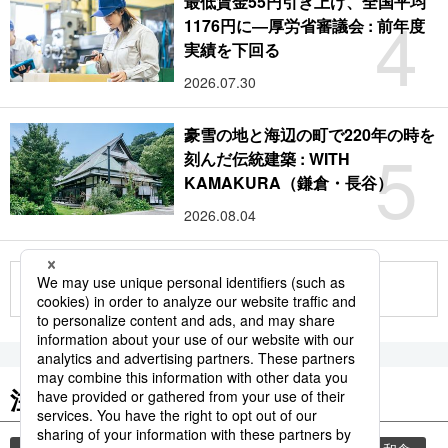
最低賃金55円引き上げ、全国平均
4
1176円に―厚労省審議会 : 前年度
実績を下回る
2026.07.30
豪雪の地と海辺の町で220年の時を
5
刻んだ伝統建築 : WITH
KAMAKURA（鎌倉・長谷）
2026.08.04
もっと見る
注目のキーワード