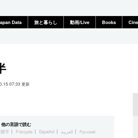
apan Data
旅と暮らし
動画/Live
Books
Cin
半
10.15 07:33
更新
他の言語で読む
繁體字
Français
Español
العربية
Русский