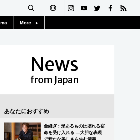
ema
More
English
Topics
简体字
Images
News
繁體字
People
Français
from Japan
東京
Español
お知らせ
العربية
あなたにおすすめ
Русский
金継ぎ : 形あるものは壊れる宿
命を受け入れる ―大胆な表現
で新たな美しさを生む漆芸修