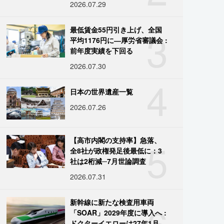
2026.07.29
3
最低賃金55円引き上げ、全国
平均1176円に―厚労省審議会 :
前年度実績を下回る
2026.07.30
4
日本の世界遺産一覧
2026.07.26
5
【高市内閣の支持率】急落、
全8社が政権発足後最低に：3
社は2桁減─7月世論調査
2026.07.31
6
新幹線に新たな検査用車両
「SOAR」2029年度に導入へ :
ドクターイエローは27年1月に