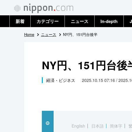
新着
カテゴリー
ニュース
In-depth
J
政治・外交
トップ
Home
ニュース
NY円、151円台後半
経済・ビジネス
アーカイブ
NY円、151円台後
国際
社会
経済・ビジネス
2025.10.15 07:16 / 2025.
文化
科学・技術
暮らし
English
日本語
简体字