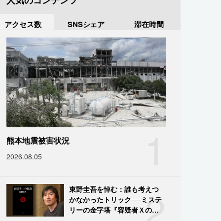
人気のコンテンツ
アクセス数
SNSシェア
滞在時間
1
熊本地震被害状況
2026.08.05
2
東野圭吾を悼む：誰も考えつ
かなかったトリック──ミステ
リーの金字塔『容疑者Ｘの献
身』の舞台裏