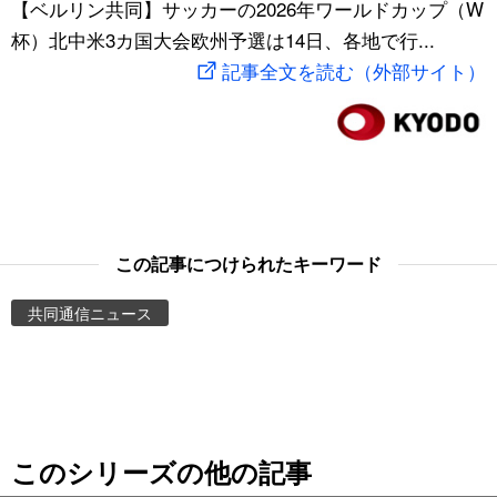
【ベルリン共同】サッカーの2026年ワールドカップ（W
スポーツ・東京2020
文化
動画/Live
杯）北中米3カ国大会欧州予選は14日、各地で行...
記事全文を読む（外部サイト）
科学・技術
Books
暮らし
Cinema
スポーツ・東京2020
Topics
この記事につけられたキーワード
Images
共同通信ニュース
People
東京
このシリーズの他の記事
お知らせ