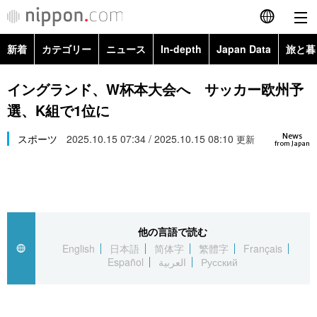
新着
カテゴリー
ニュース
In-depth
Japan Data
旅と暮
English
政治・外交
Topics
イングランド、W杯本大会へ サッカー欧州予
简体字
選、K組で1位に
経済・ビジネス
Images
繁體字
カテゴリー
News
スポーツ
2025.10.15 07:34 / 2025.10.15 08:10
更新
from Japan
国際・海外
People
Français
政治・外交
ニュース
社会
東京
Español
経済・ビジネス
トップ
In-depth
文化
お知らせ
العربية
他の言語で読む
English
日本語
简体字
繁體字
Français
国際
アーカイブ
Japan Data
科学・技術
Español
العربية
Русский
Русский
社会
旅と暮らし
暮らし