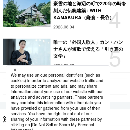
豪雪の地と海辺の町で220年の時を
4
刻んだ伝統建築 : WITH
KAMAKURA（鎌倉・長谷）
2026.08.04
唯一の「外国人歌人」カン・ハン
5
ナさんが短歌で伝える「引き算の
文学」
2026.08.03
もっと見る
注目のキーワード