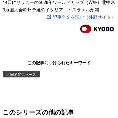
14日にサッカーの2026年ワールドカップ（W杯）北中米
スポーツ・東京2020
文化
動画/Live
3カ国大会欧州予選のイタリア―イスラエルが開...
記事全文を読む（外部サイト）
科学・技術
Books
暮らし
Cinema
スポーツ・東京2020
Topics
この記事につけられたキーワード
Images
共同通信ニュース
People
東京
このシリーズの他の記事
お知らせ