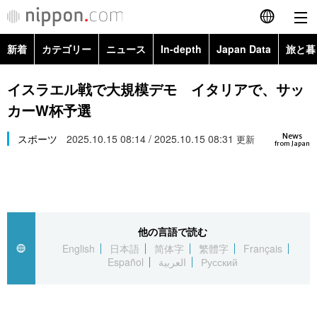
新着
カテゴリー
ニュース
In-depth
Japan Data
旅と暮
English
政治・外交
Topics
イスラエル戦で大規模デモ イタリアで、サッ
简体字
カーW杯予選
経済・ビジネス
Images
繁體字
カテゴリー
News
スポーツ
2025.10.15 08:14 / 2025.10.15 08:31
更新
from Japan
国際・海外
People
Français
政治・外交
ニュース
社会
東京
Español
経済・ビジネス
トップ
In-depth
文化
お知らせ
العربية
他の言語で読む
English
日本語
简体字
繁體字
Français
国際
アーカイブ
Japan Data
科学・技術
Español
العربية
Русский
Русский
社会
旅と暮らし
暮らし