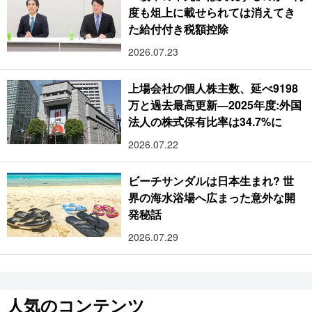
度も俎上に載せられては消えてき
た給付付き税額控除
2026.07.23
上場会社の個人株主数、延べ9198
万と過去最高更新―2025年度:外国
法人の株式保有比率は34.7%に
2026.07.22
ビーチサンダルは日本生まれ? 世
界の海水浴場へ広まった意外な開
発秘話
2026.07.29
人気のコンテンツ