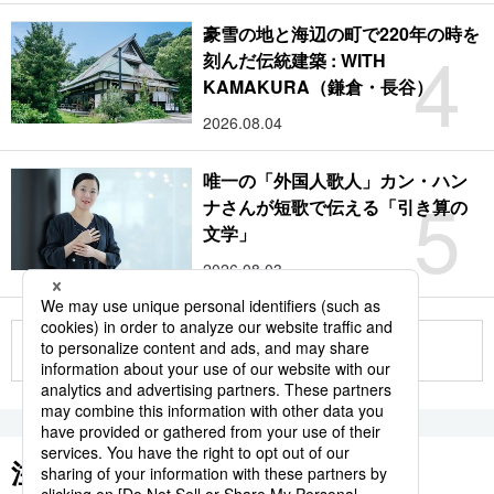
豪雪の地と海辺の町で220年の時を
4
刻んだ伝統建築 : WITH
KAMAKURA（鎌倉・長谷）
2026.08.04
唯一の「外国人歌人」カン・ハン
5
ナさんが短歌で伝える「引き算の
文学」
2026.08.03
もっと見る
注目のキーワード