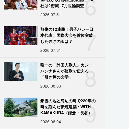
6
社は2桁減─7月世論調査
2026.07.31
7
無傷の12連勝！男子バレー日
本代表、国際大会を首位突破
した強さの訳は？
2026.07.31
8
唯一の「外国人歌人」カン・
ハンナさんが短歌で伝える
「引き算の文学」
2026.08.03
9
豪雪の地と海辺の町で220年の
時を刻んだ伝統建築 : WITH
KAMAKURA（鎌倉・長谷）
2026.08.04