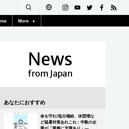
ema
More
English
Topics
简体字
Images
News
繁體字
People
Français
from Japan
東京
Español
お知らせ
العربية
あなたにおすすめ
Русский
命を守れ!塩分補給、休憩増な
ど猛暑対策あれこれ : 半数の企
業が「業務に支障あり」―帝