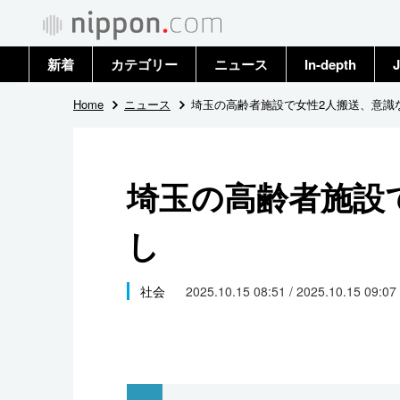
新着
カテゴリー
ニュース
In-depth
J
政治・外交
トップ
Home
ニュース
埼玉の高齢者施設で女性2人搬送、意識
経済・ビジネス
アーカイブ
埼玉の高齢者施設
国際
し
社会
文化
社会
2025.10.15 08:51 / 2025.10.15 09:07
科学・技術
暮らし