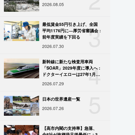
2026.08.05
3
最低賃金55円引き上げ、全国
平均1176円に―厚労省審議会 :
前年度実績を下回る
2026.07.30
4
新幹線に新たな検査用車両
「SOAR」2029年度に導入へ :
ドクターイエローは27年1月に
引退
2026.07.29
5
日本の世界遺産一覧
2026.07.26
【高市内閣の支持率】急落、
全8社が政権発足後最低に：3