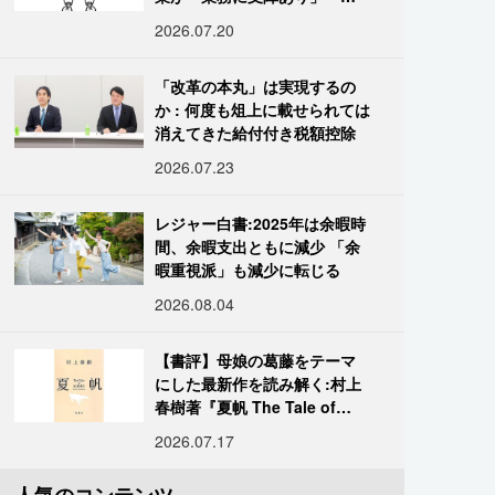
国データ
2026.07.20
「改革の本丸」は実現するの
か : 何度も俎上に載せられては
消えてきた給付付き税額控除
2026.07.23
レジャー白書:2025年は余暇時
間、余暇支出ともに減少 「余
暇重視派」も減少に転じる
2026.08.04
【書評】母娘の葛藤をテーマ
にした最新作を読み解く:村上
春樹著『夏帆 The Tale of
KAHO』
2026.07.17