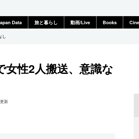
apan Data
旅と暮らし
動画/Live
Books
Cin
なし
で女性2人搬送、意識な
更新