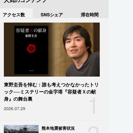
人気のコンテンツ
アクセス数
SNSシェア
滞在時間
東野圭吾を悼む：誰も考えつかなかったトリ
1
ック──ミステリーの金字塔『容疑者Ｘの献
身』の舞台裏
2026.07.29
2
熊本地震被害状況