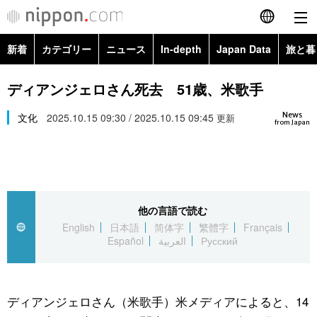
新着
カテゴリー
ニュース
In-depth
Japan Data
旅と暮
English
政治・外交
Topics
ディアンジェロさん死去 51歳、米歌手
简体字
News
経済・ビジネス
文化
2025.10.15 09:30 / 2025.10.15 09:45
Images
更新
繁體字
from Japan
カテゴリー
国際・海外
People
Français
政治・外交
ニュース
社会
東京
Español
他の言語で読む
経済・ビジネス
トップ
In-depth
文化
お知らせ
English
日本語
简体字
繁體字
Français
العربية
Español
العربية
Русский
国際
アーカイブ
Japan Data
科学・技術
Русский
社会
旅と暮らし
暮らし
ディアンジェロさん（米歌手）米メディアによると、14