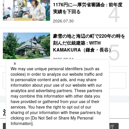
4
1176円に―厚労省審議会 : 前年度
実績を下回る
2026.07.30
豪雪の地と海辺の町で220年の時を
5
刻んだ伝統建築 : WITH
KAMAKURA（鎌倉・長谷）
2026.08.04
もっと見る
注目のキーワード
共同通信ニュース
気象・災害
災害
気象庁