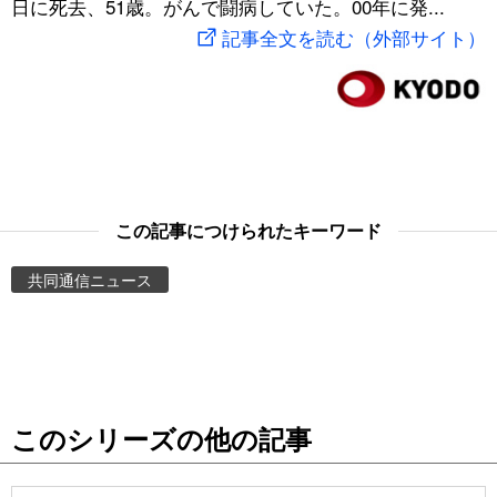
日に死去、51歳。がんで闘病していた。00年に発...
スポーツ・東京2020
文化
動画/Live
記事全文を読む（外部サイト）
科学・技術
Books
暮らし
Cinema
スポーツ・東京2020
Topics
この記事につけられたキーワード
共同通信ニュース
Images
People
東京
このシリーズの他の記事
お知らせ