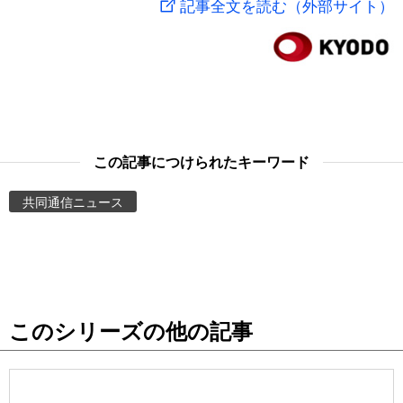
記事全文を読む（外部サイト）
スポーツ・東京2020
文化
動画/Live
科学・技術
Books
暮らし
Cinema
この記事につけられたキーワード
スポーツ・東京2020
Topics
共同通信ニュース
Images
People
このシリーズの他の記事
東京
お知らせ