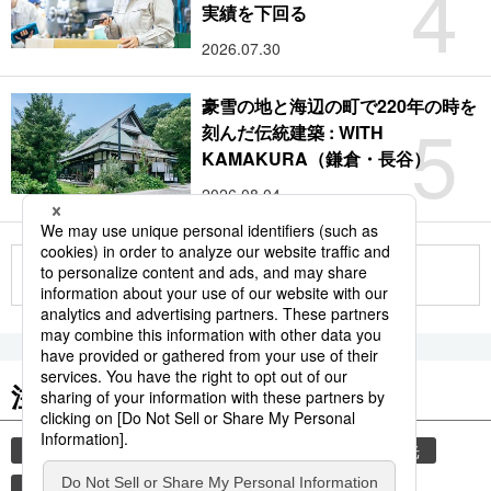
4
実績を下回る
2026.07.30
豪雪の地と海辺の町で220年の時を
5
刻んだ伝統建築 : WITH
KAMAKURA（鎌倉・長谷）
2026.08.04
もっと見る
注目のキーワード
共同通信ニュース
気象・災害
災害
観光
気象庁
津波
地震
旅
熊本