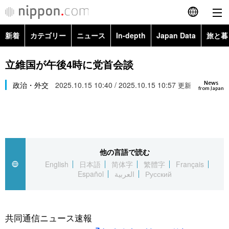
新着
カテゴリー
ニュース
In-depth
Japan Data
旅と暮
English
政治・外交
Topics
立維国が午後4時に党首会談
简体字
News
経済・ビジネス
政治・外交
2025.10.15 10:40 / 2025.10.15 10:57
Images
更新
繁體字
from Japan
カテゴリー
国際・海外
People
Français
政治・外交
ニュース
社会
東京
Español
他の言語で読む
経済・ビジネス
トップ
In-depth
文化
お知らせ
English
日本語
简体字
繁體字
Français
العربية
Español
العربية
Русский
国際
アーカイブ
Japan Data
科学・技術
Русский
社会
旅と暮らし
暮らし
共同通信ニュース速報