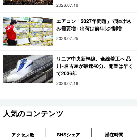
り」:おびただしい灯火が夜空を照
2026.07.18
らす光の祭典
エアコン「2027年問題」で駆け込
み需要増 : 出荷は前年比2割増
2026.07.25
リニア中央新幹線、全線着工へ 品
川~名古屋が最速40分、開業は早く
て2036年
2026.07.16
人気のコンテンツ
SNSシェア
滞在時間
アクセス数