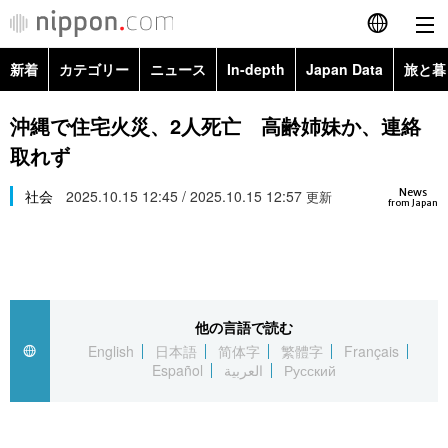
新着
カテゴリー
ニュース
In-depth
Japan Data
旅と暮
English
政治・外交
Topics
沖縄で住宅火災、2人死亡 高齢姉妹か、連絡
简体字
取れず
経済・ビジネス
Images
繁體字
カテゴリー
News
社会
2025.10.15 12:45 / 2025.10.15 12:57
更新
from Japan
国際・海外
People
Français
政治・外交
ニュース
社会
東京
Español
経済・ビジネス
トップ
In-depth
文化
お知らせ
العربية
他の言語で読む
English
日本語
简体字
繁體字
Français
国際
アーカイブ
Japan Data
科学・技術
Español
العربية
Русский
Русский
社会
旅と暮らし
暮らし