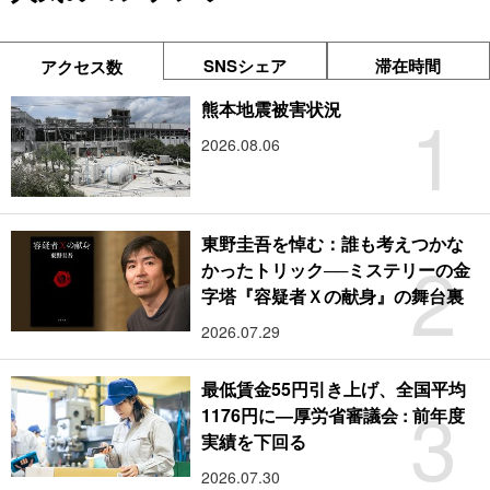
SNSシェア
滞在時間
アクセス数
1
熊本地震被害状況
2026.08.06
東野圭吾を悼む：誰も考えつかな
2
かったトリック──ミステリーの金
字塔『容疑者Ｘの献身』の舞台裏
2026.07.29
最低賃金55円引き上げ、全国平均
3
1176円に―厚労省審議会 : 前年度
実績を下回る
2026.07.30