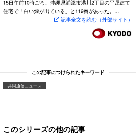
15日午前10時ごろ、沖縄県浦添市港川2丁目の平屋建て
スポーツ・東京2020
文化
動画/Live
住宅で「白い煙が出ている」と119番があった。...
記事全文を読む（外部サイト）
科学・技術
Books
暮らし
Cinema
スポーツ・東京2020
Topics
この記事につけられたキーワード
Images
共同通信ニュース
People
東京
このシリーズの他の記事
お知らせ