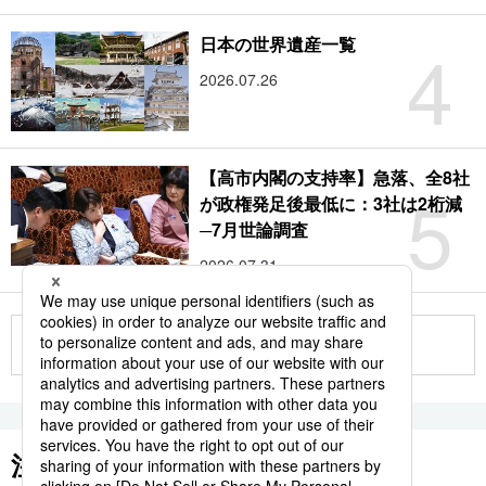
4
日本の世界遺産一覧
2026.07.26
【高市内閣の支持率】急落、全8社
5
が政権発足後最低に：3社は2桁減
─7月世論調査
2026.07.31
もっと見る
注目のキーワード