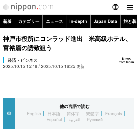
新着
カテゴリー
ニュース
In-depth
Japan Data
旅と暮
English
政治・外交
Topics
神戸市役所にコンラッド進出 米高級ホテル、
简体字
富裕層の誘致狙う
経済・ビジネス
Images
繁體字
カテゴリー
News
経済・ビジネス
from Japan
2025.10.15 15:48 / 2025.10.15 16:25
国際・海外
更新
People
Français
政治・外交
ニュース
社会
東京
Español
経済・ビジネス
トップ
In-depth
文化
お知らせ
العربية
他の言語で読む
国際
アーカイブ
Japan Data
科学・技術
English
日本語
简体字
繁體字
Français
Русский
Español
العربية
Русский
社会
旅と暮らし
暮らし