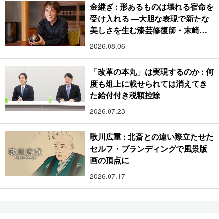
金継ぎ : 形あるものは壊れる宿命を
受け入れる ―大胆な表現で新たな
美しさを生む漆芸修復師・末崎広
樹
2026.08.06
「改革の本丸」は実現するのか : 何
度も俎上に載せられては消えてき
た給付付き税額控除
2026.07.23
歌川広重 : 北斎との違い際立たせた
セルフ・ブランディングで風景版
画の頂点に
2026.07.17