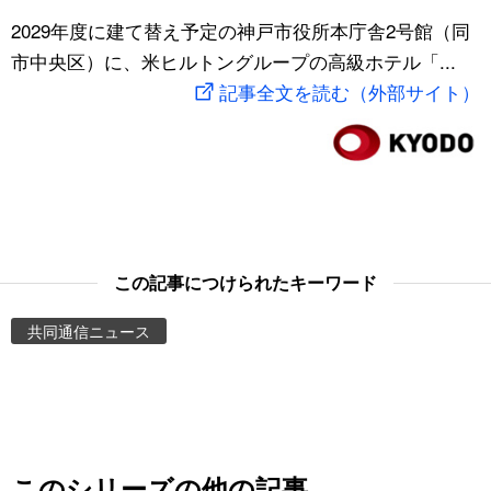
スポーツ・東京2020
2029年度に建て替え予定の神戸市役所本庁舎2号館（同
文化
動画/Live
市中央区）に、米ヒルトングループの高級ホテル「...
記事全文を読む（外部サイト）
科学・技術
Books
暮らし
Cinema
スポーツ・東京2020
Topics
Images
この記事につけられたキーワード
共同通信ニュース
People
東京
お知らせ
このシリーズの他の記事