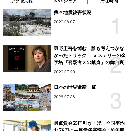
SNSシェア
滞在時間
アクセス数
1
熊本地震被害状況
2026.08.07
東野圭吾を悼む：誰も考えつかな
2
かったトリック──ミステリーの金
字塔『容疑者Ｘの献身』の舞台裏
2026.07.29
3
日本の世界遺産一覧
2026.07.26
最低賃金55円引き上げ、全国平均
1176円に―厚労省審議会 : 前年度