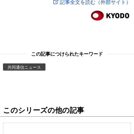
記事全文を読む（外部サイト）
スポーツ・東京2020
文化
動画/Live
科学・技術
Books
暮らし
Cinema
この記事につけられたキーワード
スポーツ・東京2020
Topics
共同通信ニュース
Images
People
このシリーズの他の記事
東京
お知らせ