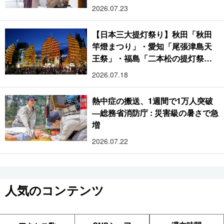
2026.07.23
【日本三大提灯祭り】秋田「秋田
竿燈まつり」・愛知「尾張津島天
王祭」・福島「二本松の提灯祭
り」:おびただしい灯火が夜空を照
2026.07.18
らす光の祭典
熱中症の搬送、1週間で1万人突破
―総務省消防庁 : 災害級の暑さで急
増
2026.07.22
人気のコンテンツ