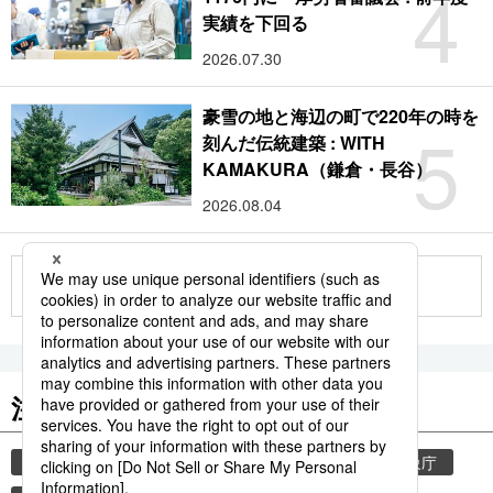
4
実績を下回る
2026.07.30
豪雪の地と海辺の町で220年の時を
5
刻んだ伝統建築 : WITH
KAMAKURA（鎌倉・長谷）
2026.08.04
もっと見る
注目のキーワード
共同通信ニュース
観光
気象・災害
気象庁