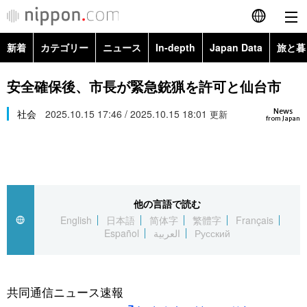
新着
カテゴリー
ニュース
In-depth
Japan Data
旅と暮
English
政治・外交
Topics
安全確保後、市長が緊急銃猟を許可と仙台市
简体字
News
経済・ビジネス
社会
2025.10.15 17:46 / 2025.10.15 18:01
Images
更新
繁體字
from Japan
カテゴリー
国際・海外
People
Français
政治・外交
ニュース
社会
東京
Español
他の言語で読む
経済・ビジネス
トップ
In-depth
文化
お知らせ
English
日本語
简体字
繁體字
Français
العربية
Español
العربية
Русский
国際
アーカイブ
Japan Data
科学・技術
Русский
社会
旅と暮らし
暮らし
共同通信ニュース速報