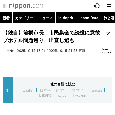
新着
カテゴリー
ニュース
In-depth
Japan Data
旅と暮
English
政治・外交
Topics
【独自】前橋市長、市民集会で続投に意欲 ラ
简体字
ブホテル問題巡り、出直し選も
経済・ビジネス
Images
繁體字
カテゴリー
News
社会
2025.10.15 18:01 / 2025.10.15 21:58
更新
from Japan
国際・海外
People
Français
政治・外交
ニュース
社会
東京
Español
経済・ビジネス
トップ
In-depth
文化
お知らせ
العربية
他の言語で読む
English
日本語
简体字
繁體字
Français
国際
アーカイブ
Japan Data
科学・技術
Español
العربية
Русский
Русский
社会
旅と暮らし
暮らし