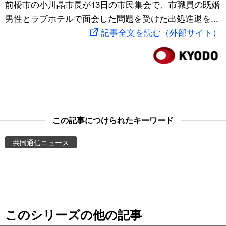
前橋市の小川晶市長が13日の市民集会で、市職員の既婚
スポーツ・東京2020
文化
動画/Live
男性とラブホテルで面会した問題を受けた出処進退を...
記事全文を読む（外部サイト）
科学・技術
Books
暮らし
Cinema
スポーツ・東京2020
Topics
この記事につけられたキーワード
Images
共同通信ニュース
People
東京
このシリーズの他の記事
お知らせ