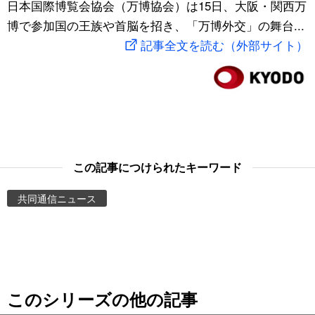
日本国際博覧会協会（万博協会）は15日、大阪・関西万
スポーツ・東京2020
文化
動画/Live
博で参加国の王族や首脳を招き、「万博外交」の舞台...
記事全文を読む（外部サイト）
科学・技術
Books
暮らし
Cinema
スポーツ・東京2020
Topics
この記事につけられたキーワード
Images
共同通信ニュース
People
東京
このシリーズの他の記事
お知らせ