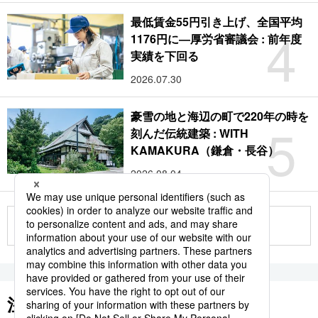
最低賃金55円引き上げ、全国平均
4
1176円に―厚労省審議会 : 前年度
実績を下回る
2026.07.30
豪雪の地と海辺の町で220年の時を
5
刻んだ伝統建築 : WITH
KAMAKURA（鎌倉・長谷）
2026.08.04
もっと見る
注目のキーワード