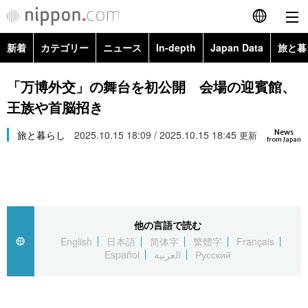
新着
カテゴリー
ニュース
In-depth
Japan Data
旅と暮
English
政治・外交
Topics
「万博外交」の舞台を初公開 会場の迎賓館、
简体字
王族や首脳招き
経済・ビジネス
Images
繁體字
カテゴリー
News
旅と暮らし
2025.10.15 18:09 / 2025.10.15 18:45
更新
from Japan
国際・海外
People
Français
政治・外交
ニュース
社会
東京
Español
経済・ビジネス
トップ
In-depth
文化
お知らせ
العربية
他の言語で読む
English
日本語
简体字
繁體字
Français
国際
アーカイブ
Japan Data
科学・技術
Español
العربية
Русский
Русский
社会
旅と暮らし
暮らし