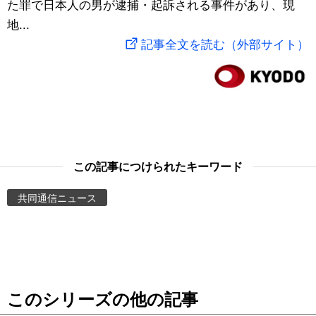
た罪で日本人の男が逮捕・起訴される事件があり、現
スポーツ・東京2020
文化
動画/Live
地...
記事全文を読む（外部サイト）
科学・技術
Books
暮らし
Cinema
スポーツ・東京2020
Topics
この記事につけられたキーワード
Images
共同通信ニュース
People
東京
このシリーズの他の記事
お知らせ