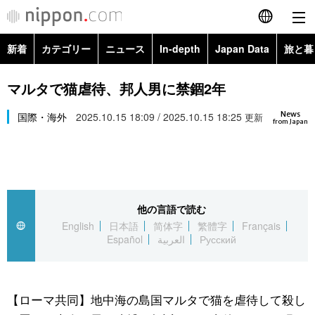
新着
カテゴリー
ニュース
In-depth
Japan Data
旅と暮
English
政治・外交
Topics
マルタで猫虐待、邦人男に禁錮2年
简体字
News
経済・ビジネス
国際・海外
2025.10.15 18:09 / 2025.10.15 18:25
Images
更新
繁體字
from Japan
カテゴリー
国際・海外
People
Français
政治・外交
ニュース
社会
東京
Español
他の言語で読む
経済・ビジネス
トップ
In-depth
文化
お知らせ
English
日本語
简体字
繁體字
Français
العربية
Español
العربية
Русский
国際
アーカイブ
Japan Data
科学・技術
Русский
社会
旅と暮らし
暮らし
【ローマ共同】地中海の島国マルタで猫を虐待して殺し