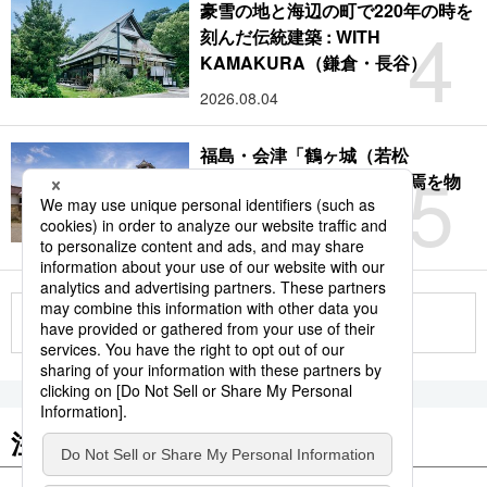
豪雪の地と海辺の町で220年の時を
4
刻んだ伝統建築 : WITH
KAMAKURA（鎌倉・長谷）
2026.08.04
福島・会津「鶴ヶ城（若松
5
城）」：サムライの時代終焉を物
語る赤瓦の名城
2026.08.09
もっと見る
注目のキーワード