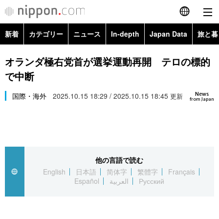
新着
カテゴリー
ニュース
In-depth
Japan Data
旅と暮
English
政治・外交
Topics
オランダ極右党首が選挙運動再開 テロの標的
简体字
で中断
経済・ビジネス
Images
繁體字
カテゴリー
News
国際・海外
2025.10.15 18:29 / 2025.10.15 18:45
更新
from Japan
国際・海外
People
Français
政治・外交
ニュース
社会
東京
Español
経済・ビジネス
トップ
In-depth
文化
お知らせ
العربية
他の言語で読む
English
日本語
简体字
繁體字
Français
国際
アーカイブ
Japan Data
科学・技術
Español
العربية
Русский
Русский
社会
旅と暮らし
暮らし