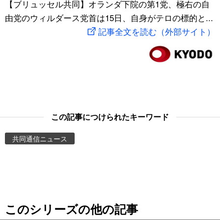
【ブリュッセル共同】オランダ下院の第1党、極右の自
スポーツ・東京2020
文化
動画/Live
由党のウィルダース党首は15日、自身がテロの標的と...
記事全文を読む（外部サイト）
科学・技術
Books
暮らし
Cinema
スポーツ・東京2020
Topics
この記事につけられたキーワード
Images
共同通信ニュース
People
東京
このシリーズの他の記事
お知らせ