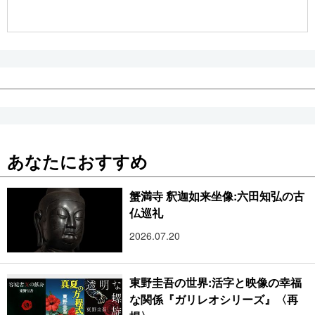
公式SNS
あなたにおすすめ
蟹満寺 釈迦如来坐像:六田知弘の古
仏巡礼
2026.07.20
東野圭吾の世界:活字と映像の幸福
な関係『ガリレオシリーズ』〈再