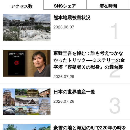
SNSシェア
滞在時間
アクセス数
1
熊本地震被害状況
2026.08.07
東野圭吾を悼む：誰も考えつかな
2
かったトリック──ミステリーの金
字塔『容疑者Ｘの献身』の舞台裏
2026.07.29
3
日本の世界遺産一覧
2026.07.26
豪雪の地と海辺の町で220年の時を