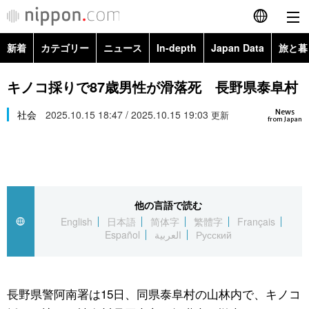
新着
カテゴリー
ニュース
In-depth
Japan Data
旅と暮
English
政治・外交
Topics
キノコ採りで87歳男性が滑落死 長野県泰阜村
简体字
News
経済・ビジネス
社会
2025.10.15 18:47 / 2025.10.15 19:03
Images
更新
繁體字
from Japan
カテゴリー
国際・海外
People
Français
政治・外交
ニュース
社会
東京
Español
他の言語で読む
経済・ビジネス
トップ
In-depth
文化
お知らせ
English
日本語
简体字
繁體字
Français
العربية
Español
العربية
Русский
国際
アーカイブ
Japan Data
科学・技術
Русский
社会
旅と暮らし
暮らし
長野県警阿南署は15日、同県泰阜村の山林内で、キノコ