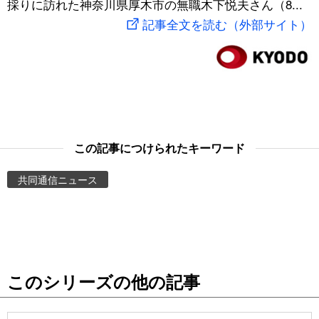
採りに訪れた神奈川県厚木市の無職木下悦夫さん（8...
スポーツ・東京2020
文化
動画/Live
記事全文を読む（外部サイト）
科学・技術
Books
暮らし
Cinema
スポーツ・東京2020
Topics
この記事につけられたキーワード
共同通信ニュース
Images
People
東京
このシリーズの他の記事
お知らせ