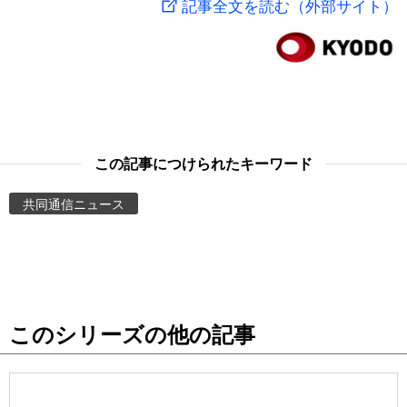
記事全文を読む（外部サイト）
スポーツ・東京2020
文化
動画/Live
科学・技術
Books
暮らし
Cinema
この記事につけられたキーワード
スポーツ・東京2020
Topics
共同通信ニュース
Images
People
このシリーズの他の記事
東京
お知らせ