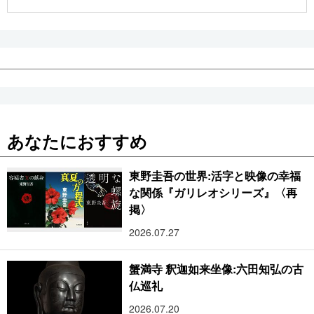
公式SNS
あなたにおすすめ
東野圭吾の世界:活字と映像の幸福
な関係『ガリレオシリーズ』〈再
掲〉
2026.07.27
蟹満寺 釈迦如来坐像:六田知弘の古
仏巡礼
2026.07.20