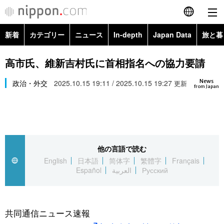
新着
カテゴリー
ニュース
In-depth
Japan Data
旅と暮
English
政治・外交
Topics
高市氏、維新吉村氏に首相指名への協力要請
简体字
News
経済・ビジネス
政治・外交
2025.10.15 19:11 / 2025.10.15 19:27
Images
更新
繁體字
from Japan
カテゴリー
国際・海外
People
Français
政治・外交
ニュース
社会
東京
Español
他の言語で読む
経済・ビジネス
トップ
In-depth
文化
お知らせ
English
日本語
简体字
繁體字
Français
العربية
Español
العربية
Русский
国際
アーカイブ
Japan Data
科学・技術
Русский
社会
旅と暮らし
暮らし
共同通信ニュース速報