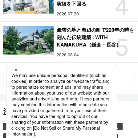
4
実績を下回る
2026.07.30
豪雪の地と海辺の町で220年の時を
5
刻んだ伝統建築 : WITH
KAMAKURA（鎌倉・長谷）
2026.08.04
もっと見る
注目のキーワード
共同通信ニュース
気象・災害
災害
観光
気象庁
地震
津波
熊本地震
熊本