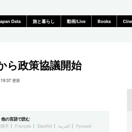
apan Data
旅と暮らし
動画/Live
Books
Cin
日から政策協議開始
5 19:37
更新
他の言語で読む
繁體字
Français
Español
العربية
Русский