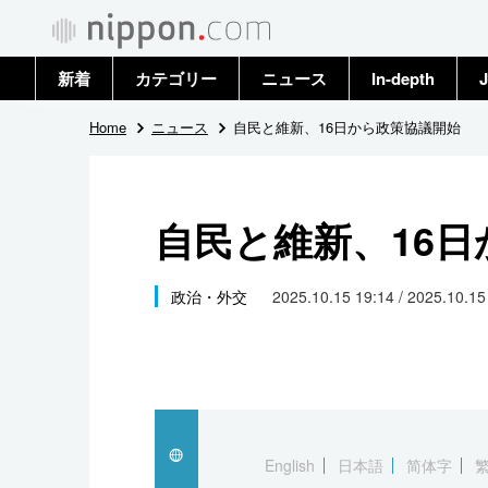
新着
カテゴリー
ニュース
In-depth
J
政治・外交
トップ
Home
ニュース
自民と維新、16日から政策協議開始
経済・ビジネス
アーカイブ
自民と維新、16
国際
社会
政治・外交
2025.10.15 19:14 / 2025.10.1
文化
科学・技術
暮らし
English
日本語
简体字