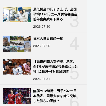
3
最低賃金55円引き上げ、全国
平均1176円に―厚労省審議会 :
前年度実績を下回る
2026.07.30
4
日本の世界遺産一覧
2026.07.26
5
【高市内閣の支持率】急落、
全8社が政権発足後最低に：3
社は2桁減─7月世論調査
2026.07.31
6
無傷の12連勝！男子バレー日
本代表、国際大会を首位突破
した強さの訳は？