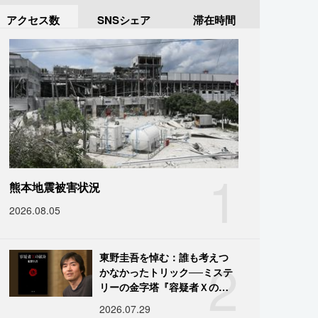
アクセス数
SNSシェア
滞在時間
1
熊本地震被害状況
2026.08.05
2
東野圭吾を悼む：誰も考えつ
かなかったトリック──ミステ
リーの金字塔『容疑者Ｘの献
身』の舞台裏
2026.07.29