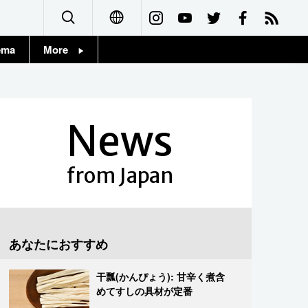
ema
More
English
Topics
简体字
Images
News
繁體字
People
Français
from Japan
東京
Español
お知らせ
العربية
あなたにおすすめ
Русский
干瓢(かんぴょう): 甘辛く煮含
めてすしの具材が定番