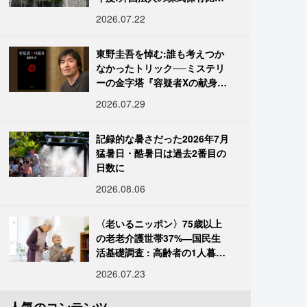
は34.7%に
2026.07.22
東野圭吾を悼む:誰も考えつか
なかったトリック──ミステリ
ーの金字塔『容疑者Xの献身』
の舞台裏
2026.07.29
記録的な暑さだった2026年7月
猛暑日・酷暑日は過去2番目の
日数に
2026.08.06
〈老いるニッポン〉75歳以上
の老老介護世帯37%―国民生
活基礎調査 : 高齢者の1人暮ら
し933万人超
2026.07.23