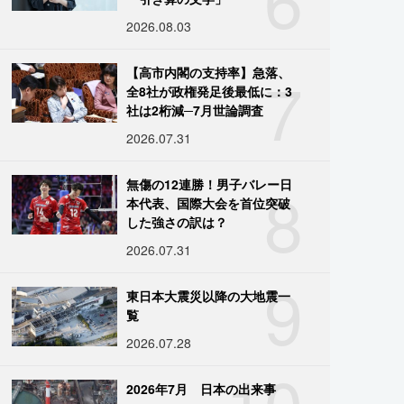
2026.08.03
7
【高市内閣の支持率】急落、
全8社が政権発足後最低に：3
社は2桁減─7月世論調査
2026.07.31
8
無傷の12連勝！男子バレー日
本代表、国際大会を首位突破
した強さの訳は？
2026.07.31
9
東日本大震災以降の大地震一
覧
2026.07.28
10
2026年7月 日本の出来事