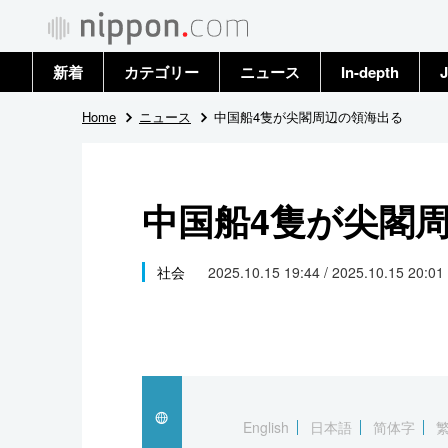
新着
カテゴリー
ニュース
In-depth
J
政治・外交
トップ
Home
ニュース
中国船4隻が尖閣周辺の領海出る
経済・ビジネス
アーカイブ
中国船4隻が尖閣
国際
社会
社会
2025.10.15 19:44 / 2025.10.15 20:01
文化
科学・技術
暮らし
English
日本語
简体字