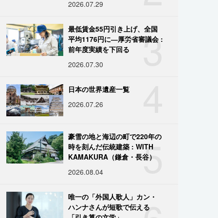
2026.07.29
3
最低賃金55円引き上げ、全国
平均1176円に―厚労省審議会 :
前年度実績を下回る
2026.07.30
4
日本の世界遺産一覧
2026.07.26
5
豪雪の地と海辺の町で220年の
時を刻んだ伝統建築 : WITH
KAMAKURA（鎌倉・長谷）
2026.08.04
6
唯一の「外国人歌人」カン・
ハンナさんが短歌で伝える
「引き算の文学」