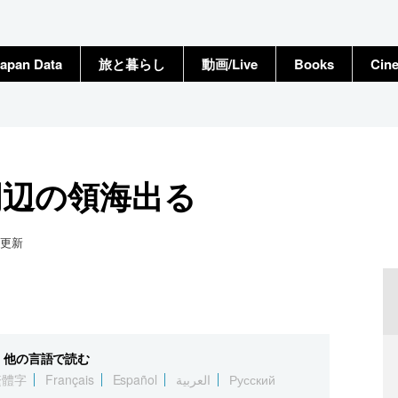
apan Data
旅と暮らし
動画/Live
Books
Cin
周辺の領海出る
更新
他の言語で読む
繁體字
Français
Español
العربية
Русский