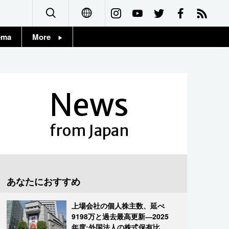
ema
More
English
Topics
简体字
Images
News
繁體字
People
Français
from Japan
東京
Español
お知らせ
العربية
あなたにおすすめ
Русский
上場会社の個人株主数、延べ
9198万と過去最高更新―2025
年度:外国法人の株式保有比率