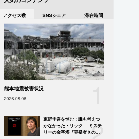
人気のコンテンツ
アクセス数
SNSシェア
滞在時間
1
熊本地震被害状況
2026.08.06
2
東野圭吾を悼む：誰も考えつ
かなかったトリック──ミステ
リーの金字塔『容疑者Ｘの献
身』の舞台裏