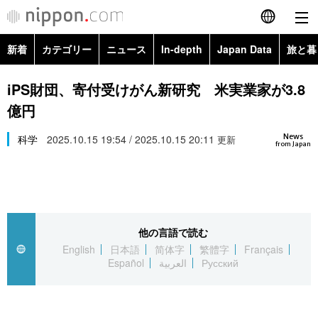
新着
カテゴリー
ニュース
In-depth
Japan Data
旅と暮
English
政治・外交
Topics
iPS財団、寄付受けがん新研究 米実業家が3.8
简体字
億円
経済・ビジネス
Images
繁體字
カテゴリー
News
科学
2025.10.15 19:54 / 2025.10.15 20:11
更新
from Japan
国際・海外
People
Français
政治・外交
ニュース
社会
東京
Español
経済・ビジネス
トップ
In-depth
文化
お知らせ
العربية
他の言語で読む
English
日本語
简体字
繁體字
Français
国際
アーカイブ
Japan Data
科学・技術
Español
العربية
Русский
Русский
社会
旅と暮らし
暮らし