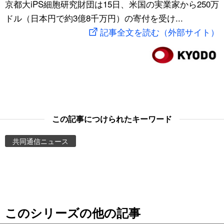
京都大iPS細胞研究財団は15日、米国の実業家から250万
スポーツ・東京2020
文化
動画/Live
ドル（日本円で約3億8千万円）の寄付を受け...
記事全文を読む（外部サイト）
科学・技術
Books
暮らし
Cinema
スポーツ・東京2020
Topics
この記事につけられたキーワード
Images
共同通信ニュース
People
東京
このシリーズの他の記事
お知らせ