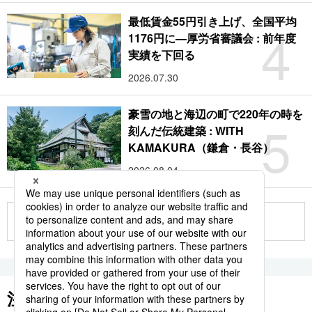
最低賃金55円引き上げ、全国平均
4
1176円に―厚労省審議会 : 前年度
実績を下回る
2026.07.30
豪雪の地と海辺の町で220年の時を
5
刻んだ伝統建築 : WITH
KAMAKURA（鎌倉・長谷）
2026.08.04
もっと見る
注目のキーワード