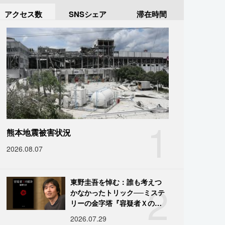
アクセス数
SNSシェア
滞在時間
1
熊本地震被害状況
2026.08.07
2
東野圭吾を悼む：誰も考えつ
かなかったトリック──ミステ
リーの金字塔『容疑者Ｘの献
身』の舞台裏
2026.07.29