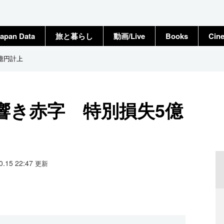
apan Data
旅と暮らし
動画/Live
Books
Cin
億円計上
響き赤字 特別損失5億
10.15 22:47
更新