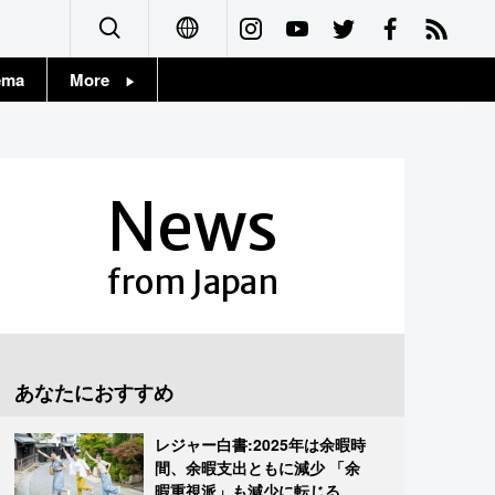
ema
More
English
Topics
简体字
Images
News
繁體字
People
Français
from Japan
東京
Español
お知らせ
العربية
あなたにおすすめ
Русский
レジャー白書:2025年は余暇時
間、余暇支出ともに減少 「余
暇重視派」も減少に転じる