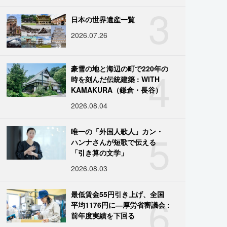
3
日本の世界遺産一覧
2026.07.26
4
豪雪の地と海辺の町で220年の
時を刻んだ伝統建築 : WITH
KAMAKURA（鎌倉・長谷）
2026.08.04
5
唯一の「外国人歌人」カン・
ハンナさんが短歌で伝える
「引き算の文学」
2026.08.03
6
最低賃金55円引き上げ、全国
平均1176円に―厚労省審議会 :
前年度実績を下回る