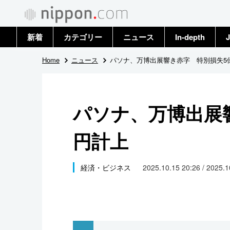
新着
カテゴリー
ニュース
In-depth
J
政治・外交
トップ
Home
ニュース
パソナ、万博出展響き赤字 特別損失5
経済・ビジネス
アーカイブ
パソナ、万博出展
国際
円計上
社会
文化
経済・ビジネス
2025.10.15 20:26 / 2025.
科学・技術
暮らし