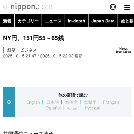
新着
カテゴリー
ニュース
In-depth
Japan Data
旅と暮
English
政治・外交
Topics
NY円、151円55～65銭
简体字
News
経済・ビジネス
経済・ビジネス
Images
繁體字
from Japan
2025.10.15 21:47 / 2025.10.15 22:03
更新
カテゴリー
国際・海外
People
Français
政治・外交
ニュース
社会
東京
Español
経済・ビジネス
トップ
In-depth
他の言語で読む
文化
お知らせ
العربية
English
日本語
简体字
繁體字
Français
Español
العربية
Русский
国際
アーカイブ
Japan Data
科学・技術
Русский
社会
旅と暮らし
暮らし
共同通信ニュース速報