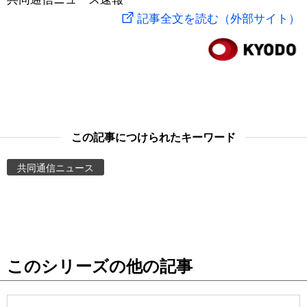
記事全文を読む（外部サイト）
スポーツ・東京2020
文化
動画/Live
科学・技術
Books
暮らし
Cinema
この記事につけられたキーワード
スポーツ・東京2020
Topics
共同通信ニュース
Images
People
東京
このシリーズの他の記事
お知らせ