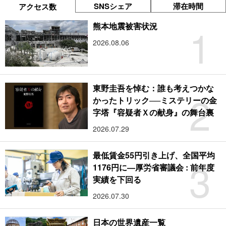
SNSシェア
滞在時間
アクセス数
1
熊本地震被害状況
2026.08.06
東野圭吾を悼む：誰も考えつかな
2
かったトリック──ミステリーの金
字塔『容疑者Ｘの献身』の舞台裏
2026.07.29
最低賃金55円引き上げ、全国平均
3
1176円に―厚労省審議会 : 前年度
実績を下回る
2026.07.30
日本の世界遺産一覧