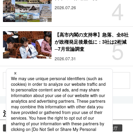
4
2026.07.26
【高市内閣の支持率】急落、全8社
5
が政権発足後最低に：3社は2桁減
─7月世論調査
2026.07.31
もっと見る
注目のキーワード
共同通信ニュース
気象・災害
災害
気象庁