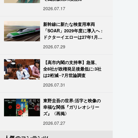
2026.07.17
新幹線に新たな検査用車両
「SOAR」2029年度に導入へ :
ドクターイエローは27年1月に
引退
2026.07.29
【高市内閣の支持率】急落、
全8社が政権発足後最低に:3社
は2桁減─7月世論調査
2026.07.31
東野圭吾の世界:活字と映像の
幸福な関係『ガリレオシリー
ズ』〈再掲〉
2026.07.27