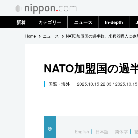
新着
カテゴリー
ニュース
In-depth
J
政治・外交
トップ
Home
ニュース
NATO加盟国の過半数、米兵器購入に参
経済・ビジネス
アーカイブ
NATO加盟国の過
国際
社会
国際・海外
2025.10.15 22:03 / 2025.10.1
文化
科学・技術
暮らし
English
日本語
简体字