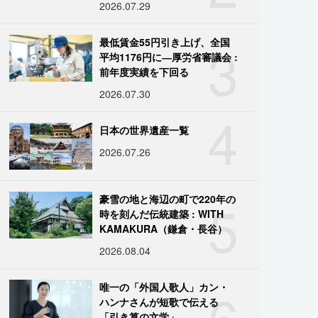
2026.07.29
3
最低賃金55円引き上げ、全国
平均1176円に―厚労省審議会 :
前年度実績を下回る
2026.07.30
4
日本の世界遺産一覧
2026.07.26
5
豪雪の地と海辺の町で220年の
時を刻んだ伝統建築 : WITH
KAMAKURA（鎌倉・長谷）
2026.08.04
6
唯一の「外国人歌人」カン・
ハンナさんが短歌で伝える
「引き算の文学」