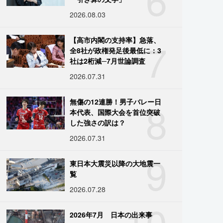
2026.08.03
7
【高市内閣の支持率】急落、
全8社が政権発足後最低に：3
社は2桁減─7月世論調査
2026.07.31
8
無傷の12連勝！男子バレー日
本代表、国際大会を首位突破
した強さの訳は？
2026.07.31
9
東日本大震災以降の大地震一
覧
2026.07.28
10
2026年7月 日本の出来事