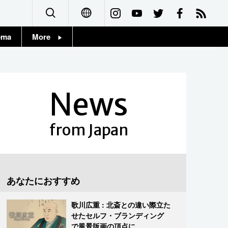
ema
More
English
Topics
简体字
Images
News
繁體字
People
Français
from Japan
東京
Español
お知らせ
العربية
あなたにおすすめ
Русский
歌川広重 : 北斎との違い際立た
せたセルフ・ブランディング
で風景版画の頂点に