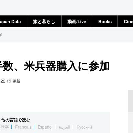
apan Data
旅と暮らし
動画/Live
Books
Cin
加
半数、米兵器購入に参加
5 22:19
更新
他の言語で読む
繁體字
Français
Español
العربية
Русский