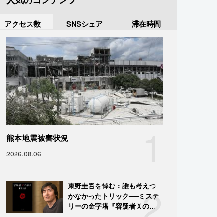
人気のコンテンツ
アクセス数
SNSシェア
滞在時間
1
熊本地震被害状況
2026.08.06
2
東野圭吾を悼む：誰も考えつ
かなかったトリック──ミステ
リーの金字塔『容疑者Ｘの献
身』の舞台裏