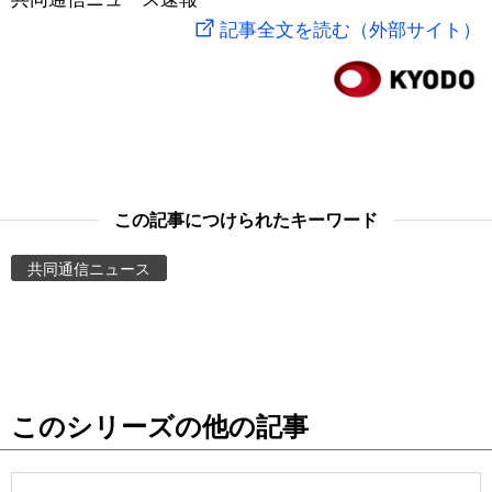
記事全文を読む（外部サイト）
スポーツ・東京2020
文化
動画/Live
科学・技術
Books
暮らし
Cinema
この記事につけられたキーワード
スポーツ・東京2020
Topics
共同通信ニュース
Images
People
東京
このシリーズの他の記事
お知らせ