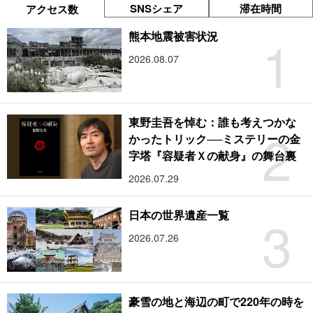
SNSシェア
滞在時間
アクセス数
1
熊本地震被害状況
2026.08.07
東野圭吾を悼む：誰も考えつかな
2
かったトリック──ミステリーの金
字塔『容疑者Ｘの献身』の舞台裏
2026.07.29
3
日本の世界遺産一覧
2026.07.26
豪雪の地と海辺の町で220年の時を