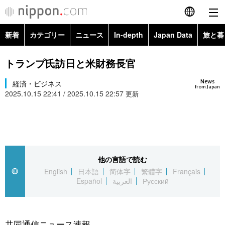
新着
カテゴリー
ニュース
In-depth
Japan Data
旅と暮
English
政治・外交
Topics
トランプ氏訪日と米財務長官
简体字
News
経済・ビジネス
経済・ビジネス
Images
繁體字
from Japan
2025.10.15 22:41 / 2025.10.15 22:57
更新
カテゴリー
国際・海外
People
Français
政治・外交
ニュース
社会
東京
Español
経済・ビジネス
トップ
In-depth
他の言語で読む
文化
お知らせ
العربية
English
日本語
简体字
繁體字
Français
Español
العربية
Русский
国際
アーカイブ
Japan Data
科学・技術
Русский
社会
旅と暮らし
暮らし
共同通信ニュース速報