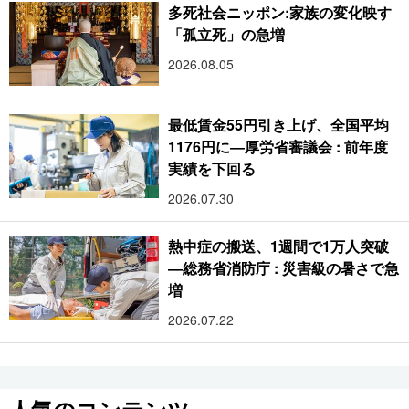
多死社会ニッポン:家族の変化映す
「孤立死」の急増
2026.08.05
最低賃金55円引き上げ、全国平均
1176円に―厚労省審議会 : 前年度
実績を下回る
2026.07.30
熱中症の搬送、1週間で1万人突破
―総務省消防庁 : 災害級の暑さで急
増
2026.07.22