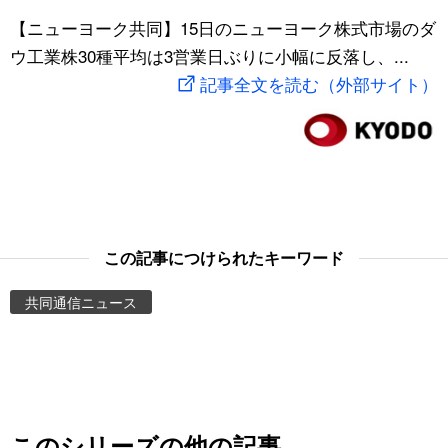
スポーツ・東京2020
【ニューヨーク共同】15日のニューヨーク株式市場のダ
文化
動画/Live
ウ工業株30種平均は3営業日ぶりに小幅に反落し、...
記事全文を読む（外部サイト）
科学・技術
Books
暮らし
Cinema
スポーツ・東京2020
Topics
Images
この記事につけられたキーワード
共同通信ニュース
People
東京
お知らせ
このシリーズの他の記事