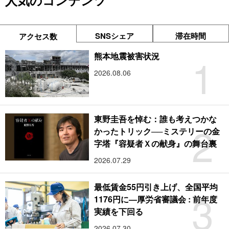
人気のコンテンツ
SNSシェア
滞在時間
アクセス数
1
熊本地震被害状況
2026.08.06
東野圭吾を悼む：誰も考えつかな
2
かったトリック──ミステリーの金
字塔『容疑者Ｘの献身』の舞台裏
2026.07.29
最低賃金55円引き上げ、全国平均
3
1176円に―厚労省審議会 : 前年度
実績を下回る
2026.07.30