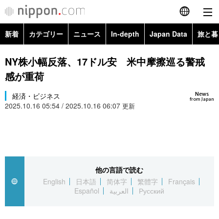
新着
カテゴリー
ニュース
In-depth
Japan Data
旅と暮
English
政治・外交
Topics
NY株小幅反落、17ドル安 米中摩擦巡る警戒
简体字
感が重荷
経済・ビジネス
Images
繁體字
カテゴリー
News
経済・ビジネス
from Japan
2025.10.16 05:54 / 2025.10.16 06:07
国際・海外
更新
People
Français
政治・外交
ニュース
社会
東京
Español
経済・ビジネス
トップ
In-depth
文化
お知らせ
العربية
他の言語で読む
国際
アーカイブ
Japan Data
科学・技術
English
日本語
简体字
繁體字
Français
Русский
Español
العربية
Русский
社会
旅と暮らし
暮らし