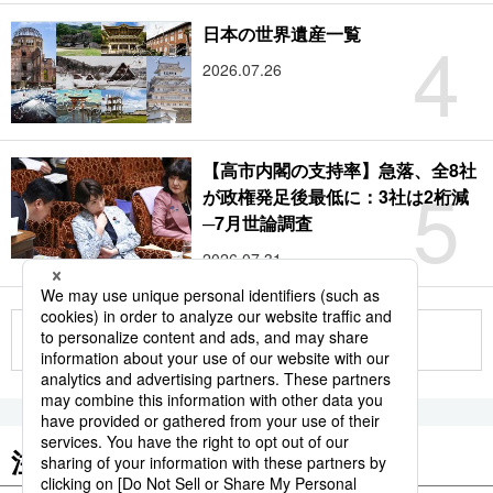
4
日本の世界遺産一覧
2026.07.26
【高市内閣の支持率】急落、全8社
5
が政権発足後最低に：3社は2桁減
─7月世論調査
2026.07.31
もっと見る
注目のキーワード