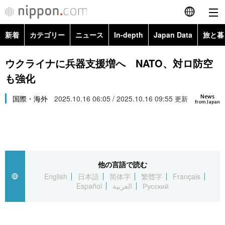
新着
カテゴリー
ニュース
In-depth
Japan Data
旅と暮
English
政治・外交
Topics
ウクライナに兵器支援増へ NATO、対ロ防空
简体字
も強化
経済・ビジネス
Images
繁體字
カテゴリー
News
国際・海外
2025.10.16 06:05 / 2025.10.16 09:55
更新
from Japan
国際・海外
People
Français
政治・外交
ニュース
社会
東京
Español
経済・ビジネス
トップ
In-depth
文化
お知らせ
العربية
他の言語で読む
English
日本語
简体字
繁體字
Français
国際
アーカイブ
Japan Data
科学・技術
Español
العربية
Русский
Русский
社会
旅と暮らし
暮らし