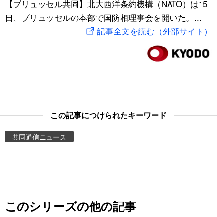
【ブリュッセル共同】北大西洋条約機構（NATO）は15
スポーツ・東京2020
文化
動画/Live
日、ブリュッセルの本部で国防相理事会を開いた。...
記事全文を読む（外部サイト）
科学・技術
Books
暮らし
Cinema
スポーツ・東京2020
Topics
この記事につけられたキーワード
Images
共同通信ニュース
People
東京
このシリーズの他の記事
お知らせ