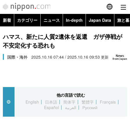
新着
カテゴリー
ニュース
In-depth
Japan Data
旅と暮
English
政治・外交
Topics
ハマス、新たに人質2遺体を返還 ガザ停戦が
简体字
不安定化する恐れも
経済・ビジネス
Images
繁體字
カテゴリー
News
国際・海外
2025.10.16 07:44 / 2025.10.16 09:53
更新
from Japan
国際・海外
People
Français
政治・外交
ニュース
社会
東京
Español
経済・ビジネス
トップ
In-depth
文化
お知らせ
العربية
他の言語で読む
English
日本語
简体字
繁體字
Français
国際
アーカイブ
Japan Data
科学・技術
Español
العربية
Русский
Русский
社会
旅と暮らし
暮らし