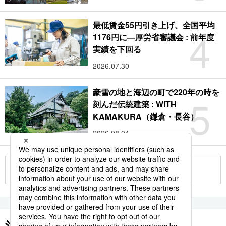
最低賃金55円引き上げ、全国平均
4
1176円に―厚労省審議会 : 前年度
実績を下回る
2026.07.30
豪雪の地と海辺の町で220年の時を
5
刻んだ伝統建築 : WITH
KAMAKURA（鎌倉・長谷）
2026.08.04
もっと見る
注目のキーワード