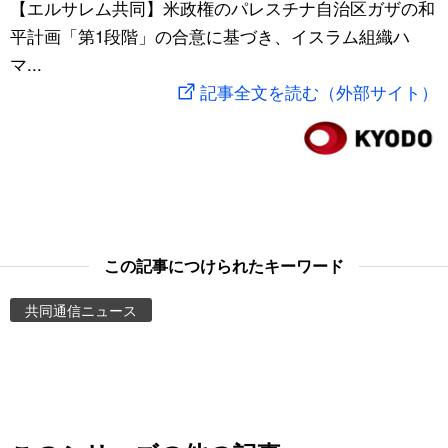
【エルサレム共同】米政権のパレスチナ自治区ガザの和
スポーツ・東京2020
文化
動画/Live
平計画「第1段階」の合意に基づき、イスラム組織ハ
マ...
科学・技術
Books
記事全文を読む（外部サイト）
暮らし
Cinema
スポーツ・東京2020
Topics
Images
この記事につけられたキーワード
共同通信ニュース
People
東京
お知らせ