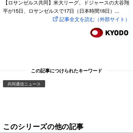
【ロサンゼルス共同】米大リーグ、ドジャースの大谷翔
スポーツ・東京2020
文化
動画/Live
平が15日、ロサンゼルスで17日（日本時間18日）...
記事全文を読む（外部サイト）
科学・技術
Books
暮らし
Cinema
スポーツ・東京2020
Topics
この記事につけられたキーワード
Images
共同通信ニュース
People
東京
このシリーズの他の記事
お知らせ