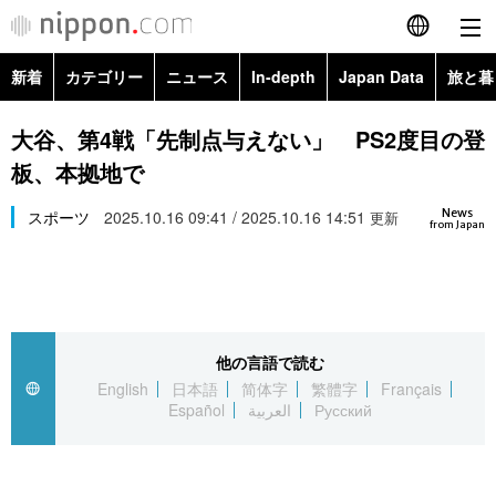
新着
カテゴリー
ニュース
In-depth
Japan Data
旅と暮
English
政治・外交
Topics
大谷、第4戦「先制点与えない」 PS2度目の登
简体字
板、本拠地で
経済・ビジネス
Images
繁體字
カテゴリー
News
スポーツ
2025.10.16 09:41 / 2025.10.16 14:51
更新
from Japan
国際・海外
People
Français
政治・外交
ニュース
社会
東京
Español
経済・ビジネス
トップ
In-depth
文化
お知らせ
العربية
他の言語で読む
English
日本語
简体字
繁體字
Français
国際
アーカイブ
Japan Data
科学・技術
Español
العربية
Русский
Русский
社会
旅と暮らし
暮らし