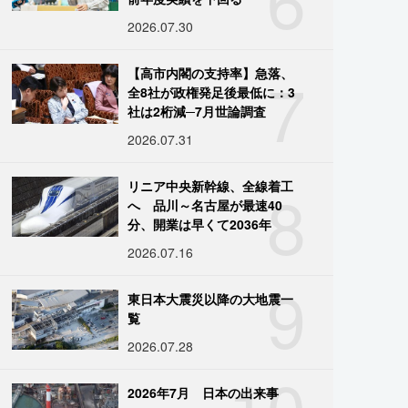
2026.07.30
7
【高市内閣の支持率】急落、
全8社が政権発足後最低に：3
社は2桁減─7月世論調査
2026.07.31
8
リニア中央新幹線、全線着工
へ 品川～名古屋が最速40
分、開業は早くて2036年
2026.07.16
9
東日本大震災以降の大地震一
覧
2026.07.28
10
2026年7月 日本の出来事