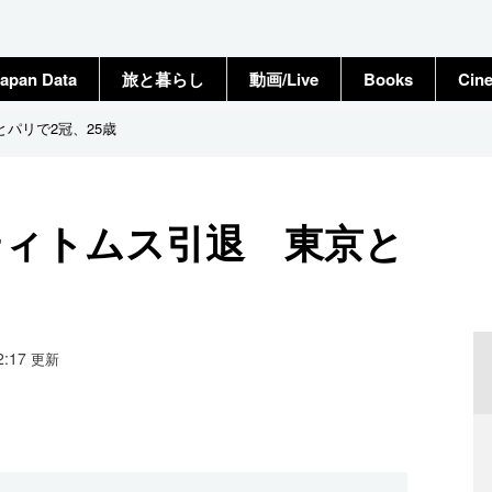
apan Data
旅と暮らし
動画/Live
Books
Cin
パリで2冠、25歳
ティトムス引退 東京と
12:17
更新