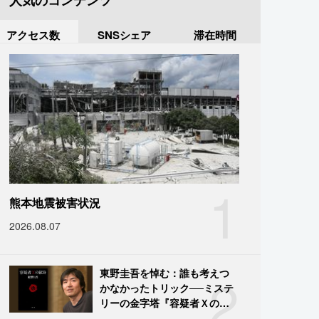
人気のコンテンツ
アクセス数
SNSシェア
滞在時間
1
熊本地震被害状況
2026.08.07
2
東野圭吾を悼む：誰も考えつ
かなかったトリック──ミステ
リーの金字塔『容疑者Ｘの献
身』の舞台裏