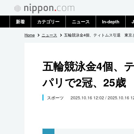
新着
カテゴリー
ニュース
In-depth
J
政治・外交
トップ
Home
ニュース
五輪競泳金4個、ティトムス引退 東京と
経済・ビジネス
アーカイブ
五輪競泳金4個、
国際
パリで2冠、25歳
社会
文化
スポーツ
2025.10.16 12:02 / 2025.10.16 
科学・技術
暮らし