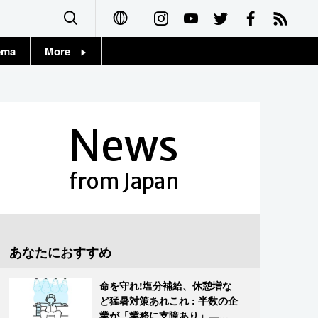
ema
More
English
Topics
简体字
Images
News
繁體字
People
Français
from Japan
東京
Español
お知らせ
العربية
あなたにおすすめ
Русский
命を守れ!塩分補給、休憩増な
ど猛暑対策あれこれ : 半数の企
業が「業務に支障あり」―帝