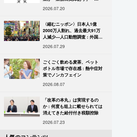
国データ
2026.07.20
〈縮むニッポン〉日本人1億
2000万人割れ、過去最大91万
人減少―人口動態調査 : 外国人
は400万人突破
2026.07.29
ごくごく飲める麦茶、ペット
ボトル市場で存在感 : 熱中症対
策でノンカフェイン
2026.08.07
「改革の本丸」は実現するの
か : 何度も俎上に載せられては
消えてきた給付付き税額控除
2026.07.23