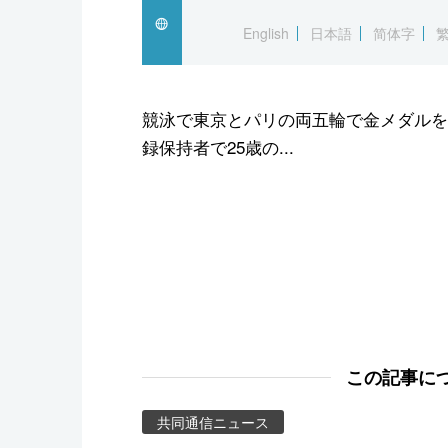
スポーツ・東京2020
English
日本語
简体字
競泳で東京とパリの両五輪で金メダルを
録保持者で25歳の...
この記事に
共同通信ニュース