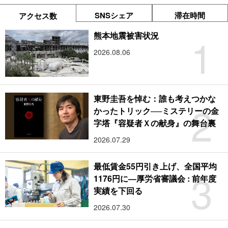
SNSシェア
滞在時間
アクセス数
1
熊本地震被害状況
2026.08.06
東野圭吾を悼む：誰も考えつかな
2
かったトリック──ミステリーの金
字塔『容疑者Ｘの献身』の舞台裏
2026.07.29
最低賃金55円引き上げ、全国平均
3
1176円に―厚労省審議会 : 前年度
実績を下回る
2026.07.30