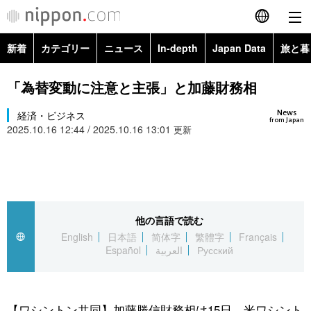
新着
カテゴリー
ニュース
In-depth
Japan Data
旅と暮
English
政治・外交
Topics
「為替変動に注意と主張」と加藤財務相
简体字
News
経済・ビジネス
経済・ビジネス
Images
繁體字
from Japan
2025.10.16 12:44 / 2025.10.16 13:01
更新
カテゴリー
国際・海外
People
Français
政治・外交
ニュース
社会
東京
Español
経済・ビジネス
トップ
In-depth
他の言語で読む
文化
お知らせ
العربية
English
日本語
简体字
繁體字
Français
Español
العربية
Русский
国際
アーカイブ
Japan Data
科学・技術
Русский
社会
旅と暮らし
暮らし
【ワシントン共同】加藤勝信財務相は15日、米ワシント