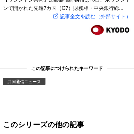
ンで開かれた先進7カ国（G7）財務相・中央銀行総...
スポーツ・東京2020
文化
動画/Live
記事全文を読む（外部サイト）
科学・技術
Books
暮らし
Cinema
スポーツ・東京2020
Topics
この記事につけられたキーワード
Images
共同通信ニュース
People
東京
このシリーズの他の記事
お知らせ