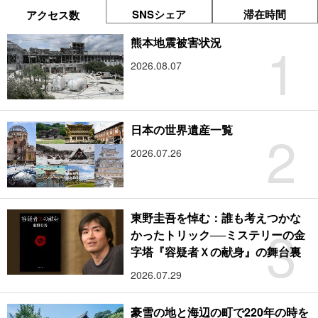
SNSシェア
滞在時間
アクセス数
1
熊本地震被害状況
2026.08.07
2
日本の世界遺産一覧
2026.07.26
東野圭吾を悼む：誰も考えつかな
3
かったトリック──ミステリーの金
字塔『容疑者Ｘの献身』の舞台裏
2026.07.29
豪雪の地と海辺の町で220年の時を