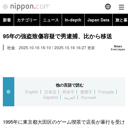
新着
カテゴリー
ニュース
In-depth
Japan Data
旅と暮
English
政治・外交
Topics
95年の強盗致傷容疑で男逮捕、比から移送
简体字
News
経済・ビジネス
社会
2025.10.16 16:10 / 2025.10.16 16:27
Images
更新
繁體字
from Japan
カテゴリー
国際・海外
People
Français
政治・外交
ニュース
社会
東京
Español
他の言語で読む
経済・ビジネス
トップ
In-depth
文化
お知らせ
English
日本語
简体字
繁體字
Français
العربية
Español
العربية
Русский
国際
アーカイブ
Japan Data
科学・技術
Русский
社会
旅と暮らし
暮らし
1995年に東京都大田区のゲーム喫茶で店長が暴行を受け