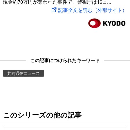
現金約70万円が奪われた事件で、警視庁は16日...
スポーツ・東京2020
文化
動画/Live
記事全文を読む（外部サイト）
科学・技術
Books
暮らし
Cinema
スポーツ・東京2020
Topics
この記事につけられたキーワード
共同通信ニュース
Images
People
東京
このシリーズの他の記事
お知らせ