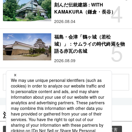
4
刻んだ伝統建築 : WITH
KAMAKURA（鎌倉・長谷）
2026.08.04
福島・会津「鶴ヶ城（若松
5
城）」：サムライの時代終焉を物
語る赤瓦の名城
2026.08.09
もっと見る
注目のキーワード
共同通信ニュース
時事通信ニュース
気象・災害