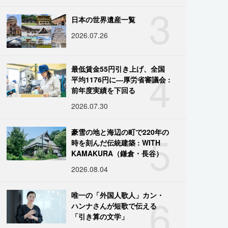
3
日本の世界遺産一覧
2026.07.26
4
最低賃金55円引き上げ、全国
平均1176円に―厚労省審議会 :
前年度実績を下回る
2026.07.30
5
豪雪の地と海辺の町で220年の
時を刻んだ伝統建築 : WITH
KAMAKURA（鎌倉・長谷）
2026.08.04
6
唯一の「外国人歌人」カン・
ハンナさんが短歌で伝える
「引き算の文学」