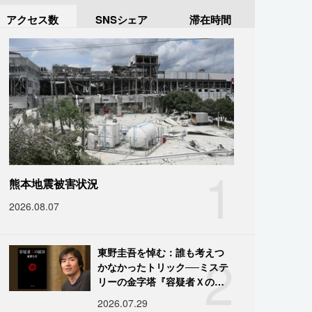
アクセス数
SNSシェア
滞在時間
1
熊本地震被害状況
2026.08.07
2
東野圭吾を悼む：誰も考えつ
かなかったトリック──ミステ
リーの金字塔『容疑者Ｘの献
身』の舞台裏
2026.07.29