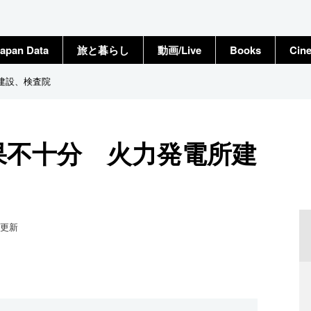
apan Data
旅と暮らし
動画/Live
Books
Cin
建設、検査院
果不十分 火力発電所建
更新