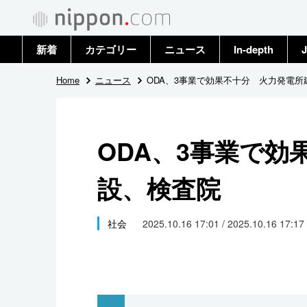
新着
カテゴリー
ニュース
In-depth
J
政治・外交
トップ
Home
ニュース
ODA、3事業で効果不十分 火力発電所
経済・ビジネス
アーカイブ
ODA、3事業で効
国際
設、検査院
社会
文化
社会
2025.10.16 17:01 / 2025.10.16 17:17
科学・技術
暮らし