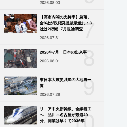
2026.08.03
7
【高市内閣の支持率】急落、
全8社が政権発足後最低に：3
社は2桁減─7月世論調査
2026.07.31
8
2026年7月 日本の出来事
2026.08.01
9
東日本大震災以降の大地震一
覧
2026.07.28
10
リニア中央新幹線、全線着工
へ 品川～名古屋が最速40
分、開業は早くて2036年