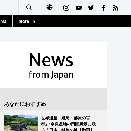
ema
More
English
Topics
简体字
Images
News
繁體字
People
Français
from Japan
東京
Español
お知らせ
العربية
あなたにおすすめ
Русский
世界遺産「飛鳥・藤原の宮
都」:奈良盆地の田園風景に残
る「日本」誕生の地【動画】