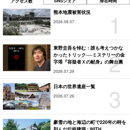
SNSシェア
滞在時間
アクセス数
1
熊本地震被害状況
2026.08.07
東野圭吾を悼む：誰も考えつかな
2
かったトリック──ミステリーの金
字塔『容疑者Ｘの献身』の舞台裏
2026.07.29
3
日本の世界遺産一覧
2026.07.26
豪雪の地と海辺の町で220年の時を
刻んだ伝統建築 : WITH