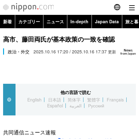
新着
カテゴリー
ニュース
In-depth
Japan Data
旅と暮
English
政治・外交
Topics
高市、藤田両氏が基本政策の一致を確認
简体字
News
経済・ビジネス
政治・外交
2025.10.16 17:20 / 2025.10.16 17:37
Images
更新
繁體字
from Japan
カテゴリー
国際・海外
People
Français
政治・外交
ニュース
社会
東京
Español
他の言語で読む
経済・ビジネス
トップ
In-depth
文化
お知らせ
English
日本語
简体字
繁體字
Français
العربية
Español
العربية
Русский
国際
アーカイブ
Japan Data
科学・技術
Русский
社会
旅と暮らし
暮らし
共同通信ニュース速報