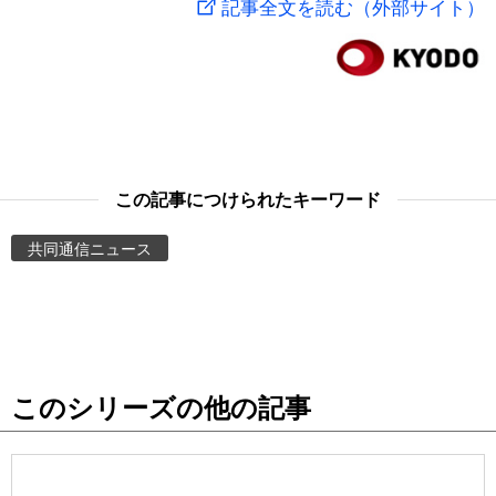
記事全文を読む（外部サイト）
スポーツ・東京2020
文化
動画/Live
科学・技術
Books
暮らし
Cinema
この記事につけられたキーワード
スポーツ・東京2020
Topics
共同通信ニュース
Images
People
このシリーズの他の記事
東京
お知らせ