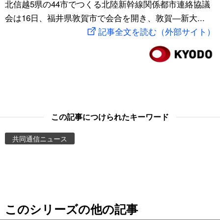
北信越5県の44市でつくる北陸新幹線関係都市連絡協議
スポーツ・東京2020
文化
動画/Live
会は16日、福井県敦賀市で会合を開き、敦賀―新大...
記事全文を読む（外部サイト）
科学・技術
Books
暮らし
Cinema
スポーツ・東京2020
Topics
この記事につけられたキーワード
Images
共同通信ニュース
People
東京
このシリーズの他の記事
お知らせ