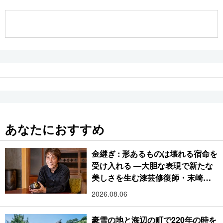
公式SNS
あなたにおすすめ
金継ぎ : 形あるものは壊れる宿命を
受け入れる ―大胆な表現で新たな
美しさを生む漆芸修復師・末崎広
樹
2026.08.06
豪雪の地と海辺の町で220年の時を