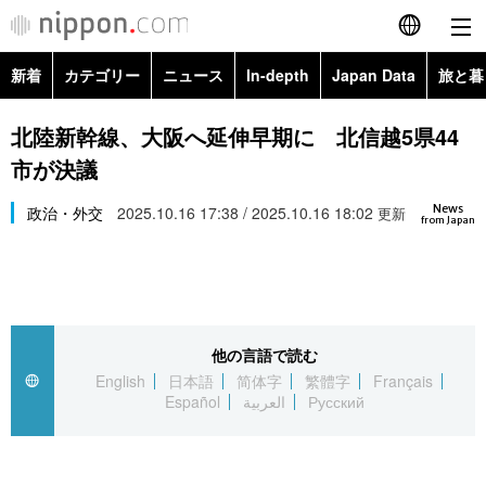
新着
カテゴリー
ニュース
In-depth
Japan Data
旅と暮
English
政治・外交
Topics
北陸新幹線、大阪へ延伸早期に 北信越5県44
简体字
市が決議
経済・ビジネス
Images
繁體字
カテゴリー
News
政治・外交
2025.10.16 17:38 / 2025.10.16 18:02
更新
from Japan
国際・海外
People
Français
政治・外交
ニュース
社会
東京
Español
経済・ビジネス
トップ
In-depth
文化
お知らせ
العربية
他の言語で読む
English
日本語
简体字
繁體字
Français
国際
アーカイブ
Japan Data
科学・技術
Español
العربية
Русский
Русский
社会
旅と暮らし
暮らし