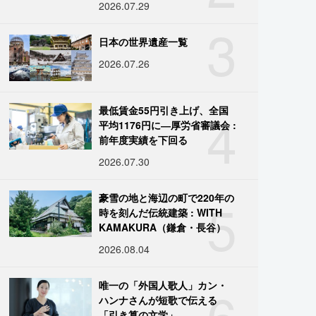
2026.07.29
3
日本の世界遺産一覧
2026.07.26
4
最低賃金55円引き上げ、全国
平均1176円に―厚労省審議会 :
前年度実績を下回る
2026.07.30
5
豪雪の地と海辺の町で220年の
時を刻んだ伝統建築 : WITH
KAMAKURA（鎌倉・長谷）
2026.08.04
6
唯一の「外国人歌人」カン・
ハンナさんが短歌で伝える
「引き算の文学」