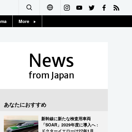
ema
More
English
Topics
简体字
Images
News
繁體字
People
Français
from Japan
東京
Español
お知らせ
العربية
あなたにおすすめ
Русский
新幹線に新たな検査用車両
「SOAR」2029年度に導入へ :
ドクターイエローは27年1月に