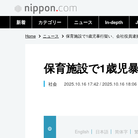
新着
カテゴリー
ニュース
In-depth
J
政治・外交
トップ
Home
ニュース
保育施設で1歳児暴行疑い、会社役員逮
経済・ビジネス
アーカイブ
保育施設で1歳児
国際
社会
社会
2025.10.16 17:42 / 2025.10.16 18:06
文化
科学・技術
暮らし
English
日本語
简体字