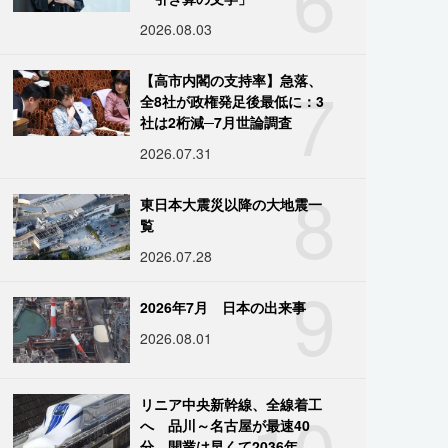
2026.08.03
7
【高市内閣の支持率】急落、
全8社が政権発足後最低に：3
社は2桁減─7月世論調査
2026.07.31
8
東日本大震災以降の大地震一
覧
2026.07.28
9
2026年7月 日本の出来事
2026.08.01
10
リニア中央新幹線、全線着工
へ 品川～名古屋が最速40
分、開業は早くて2036年