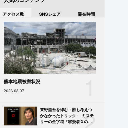
人気のコンテンツ
アクセス数
SNSシェア
滞在時間
1
熊本地震被害状況
2026.08.07
2
東野圭吾を悼む：誰も考えつ
かなかったトリック──ミステ
リーの金字塔『容疑者Ｘの献
身』の舞台裏