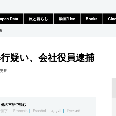
apan Data
旅と暮らし
動画/Live
Books
Cin
捕
暴行疑い、会社役員逮捕
更新
他の言語で読む
繁體字
Français
Español
العربية
Русский