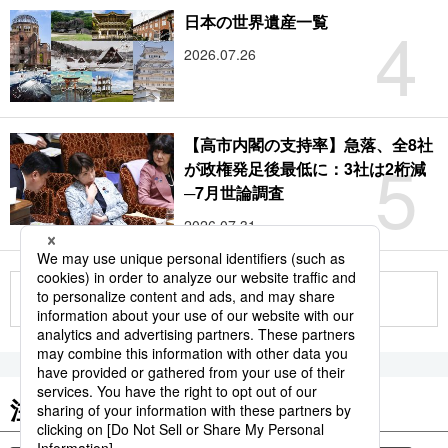
4
日本の世界遺産一覧
2026.07.26
【高市内閣の支持率】急落、全8社
5
が政権発足後最低に：3社は2桁減
─7月世論調査
2026.07.31
もっと見る
注目のキーワード