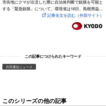
市街地にクマが出没した際に自治体判断で銃猟を可能と
スポーツ・東京2020
文化
動画/Live
する「緊急銃猟」について、環境省は16日、島根県益...
記事全文を読む（外部サイト）
科学・技術
Books
暮らし
Cinema
スポーツ・東京2020
Topics
この記事につけられたキーワード
Images
共同通信ニュース
People
東京
このシリーズの他の記事
お知らせ