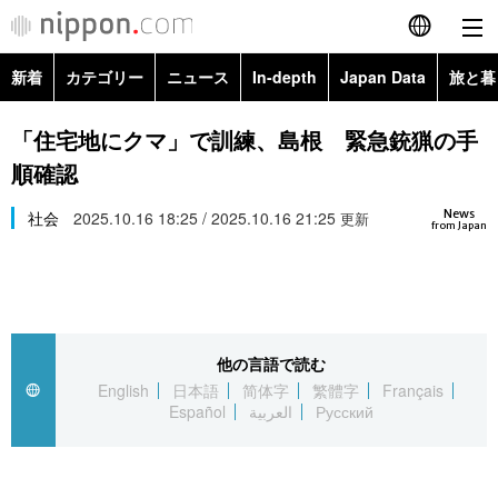
新着
カテゴリー
ニュース
In-depth
Japan Data
旅と暮
English
政治・外交
Topics
「住宅地にクマ」で訓練、島根 緊急銃猟の手
简体字
順確認
経済・ビジネス
Images
繁體字
カテゴリー
News
社会
2025.10.16 18:25 / 2025.10.16 21:25
更新
from Japan
国際・海外
People
Français
政治・外交
ニュース
社会
東京
Español
経済・ビジネス
トップ
In-depth
文化
お知らせ
العربية
他の言語で読む
English
日本語
简体字
繁體字
Français
国際
アーカイブ
Japan Data
科学・技術
Español
العربية
Русский
Русский
社会
旅と暮らし
暮らし