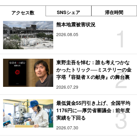
SNSシェア
滞在時間
アクセス数
1
熊本地震被害状況
2026.08.05
東野圭吾を悼む：誰も考えつかな
2
かったトリック──ミステリーの金
字塔『容疑者Ｘの献身』の舞台裏
2026.07.29
最低賃金55円引き上げ、全国平均
3
1176円に―厚労省審議会 : 前年度
実績を下回る
2026.07.30