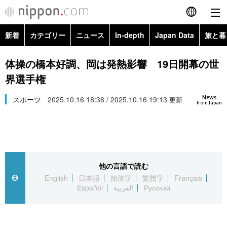
新着
カテゴリー
ニュース
In-depth
Japan Data
旅と暮
English
政治・外交
Topics
体操の橋本好調、岡は発熱影響 19日開幕の世
简体字
界選手権
経済・ビジネス
Images
繁體字
カテゴリー
News
スポーツ
2025.10.16 18:38 / 2025.10.16 19:13
更新
from Japan
国際・海外
People
Français
政治・外交
ニュース
社会
東京
Español
経済・ビジネス
トップ
In-depth
文化
お知らせ
العربية
他の言語で読む
English
日本語
简体字
繁體字
Français
国際
アーカイブ
Japan Data
科学・技術
Español
العربية
Русский
Русский
社会
旅と暮らし
暮らし