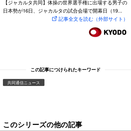
【ジャカルタ共同】体操の世界選手権に出場する男子の
スポーツ・東京2020
文化
動画/Live
日本勢が16日、ジャカルタの試合会場で開幕日（19...
記事全文を読む（外部サイト）
科学・技術
Books
暮らし
Cinema
スポーツ・東京2020
Topics
この記事につけられたキーワード
Images
共同通信ニュース
People
東京
このシリーズの他の記事
お知らせ