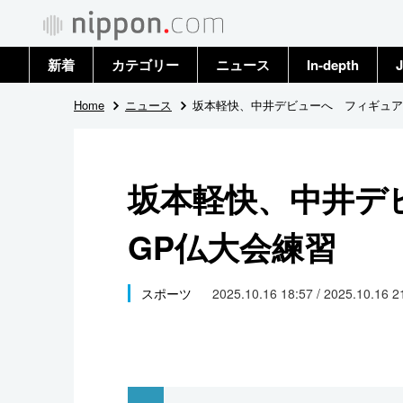
新着
カテゴリー
ニュース
In-depth
J
政治・外交
トップ
Home
ニュース
坂本軽快、中井デビューへ フィギュア
経済・ビジネス
アーカイブ
坂本軽快、中井デ
国際
GP仏大会練習
社会
文化
スポーツ
2025.10.16 18:57 / 2025.10.16 
科学・技術
暮らし