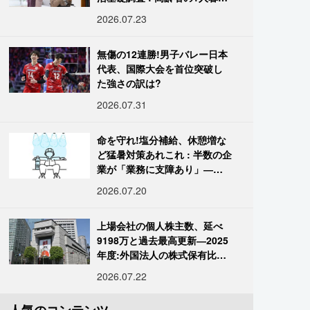
し933万人超
2026.07.23
無傷の12連勝!男子バレー日本
代表、国際大会を首位突破し
た強さの訳は?
2026.07.31
命を守れ!塩分補給、休憩増な
ど猛暑対策あれこれ : 半数の企
業が「業務に支障あり」―帝
国データ
2026.07.20
上場会社の個人株主数、延べ
9198万と過去最高更新―2025
年度:外国法人の株式保有比率
は34.7%に
2026.07.22