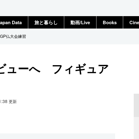
apan Data
旅と暮らし
動画/Live
Books
Cin
GP仏大会練習
ビューへ フィギュア
21:38
更新