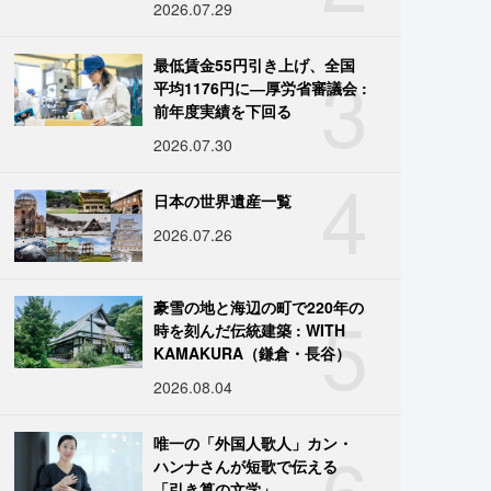
2026.07.29
3
最低賃金55円引き上げ、全国
平均1176円に―厚労省審議会 :
前年度実績を下回る
2026.07.30
4
日本の世界遺産一覧
2026.07.26
5
豪雪の地と海辺の町で220年の
時を刻んだ伝統建築 : WITH
KAMAKURA（鎌倉・長谷）
2026.08.04
6
唯一の「外国人歌人」カン・
ハンナさんが短歌で伝える
「引き算の文学」