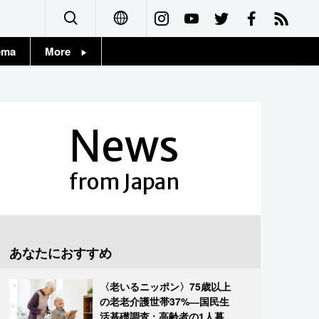
ema
More
English
Topics
简体字
Images
News
繁體字
People
Français
from Japan
東京
Español
お知らせ
العربية
あなたにおすすめ
Русский
〈老いるニッポン〉75歳以上
の老老介護世帯37%―国民生
活基礎調査 : 高齢者の1人暮ら