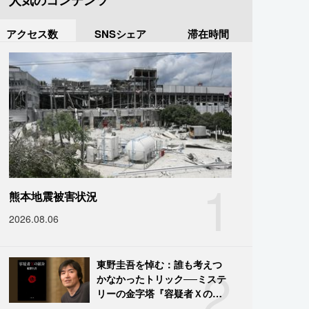
人気のコンテンツ
アクセス数
SNSシェア
滞在時間
1
熊本地震被害状況
2026.08.06
2
東野圭吾を悼む：誰も考えつ
かなかったトリック──ミステ
リーの金字塔『容疑者Ｘの献
身』の舞台裏