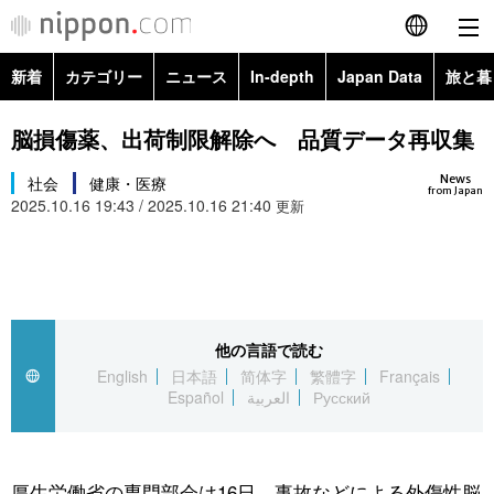
新着
カテゴリー
ニュース
In-depth
Japan Data
旅と暮
English
政治・外交
Topics
脳損傷薬、出荷制限解除へ 品質データ再収集
简体字
News
経済・ビジネス
社会
健康・医療
Images
繁體字
from Japan
2025.10.16 19:43 / 2025.10.16 21:40
更新
カテゴリー
国際・海外
People
Français
政治・外交
ニュース
社会
東京
Español
経済・ビジネス
トップ
In-depth
他の言語で読む
文化
お知らせ
العربية
English
日本語
简体字
繁體字
Français
Español
العربية
Русский
国際
アーカイブ
Japan Data
科学・技術
Русский
社会
旅と暮らし
暮らし
厚生労働省の専門部会は16日、事故などによる外傷性脳