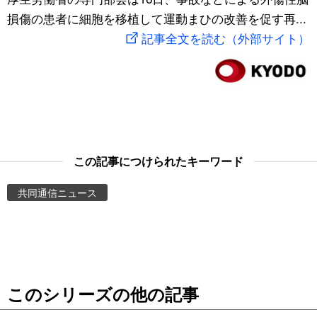
損傷の患者に細胞を移植して運動まひの改善を促す再...
スポーツ・東京2020
文化
動画/Live
記事全文を読む（外部サイト）
科学・技術
Books
暮らし
Cinema
スポーツ・東京2020
Topics
この記事につけられたキーワード
Images
共同通信ニュース
People
東京
このシリーズの他の記事
お知らせ