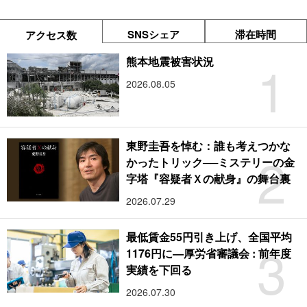
SNSシェア
滞在時間
アクセス数
1
熊本地震被害状況
2026.08.05
東野圭吾を悼む：誰も考えつかな
2
かったトリック──ミステリーの金
字塔『容疑者Ｘの献身』の舞台裏
2026.07.29
最低賃金55円引き上げ、全国平均
3
1176円に―厚労省審議会 : 前年度
実績を下回る
2026.07.30