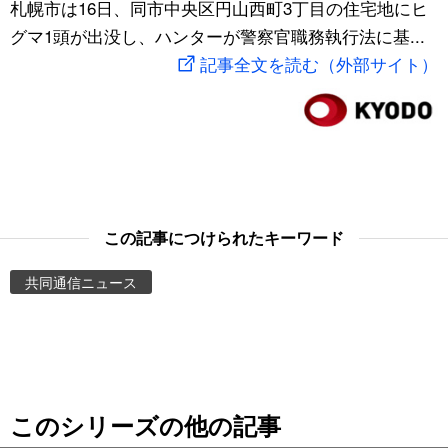
札幌市は16日、同市中央区円山西町3丁目の住宅地にヒ
スポーツ・東京2020
文化
動画/Live
グマ1頭が出没し、ハンターが警察官職務執行法に基...
記事全文を読む（外部サイト）
科学・技術
Books
暮らし
Cinema
スポーツ・東京2020
Topics
この記事につけられたキーワード
Images
共同通信ニュース
People
東京
このシリーズの他の記事
お知らせ