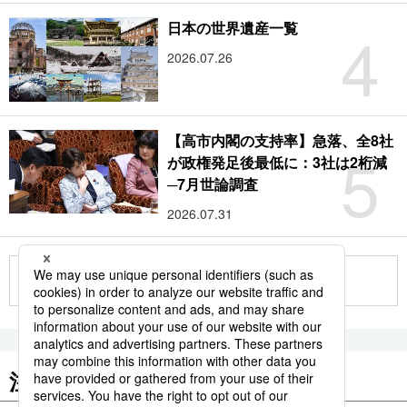
4
日本の世界遺産一覧
2026.07.26
【高市内閣の支持率】急落、全8社
5
が政権発足後最低に：3社は2桁減
─7月世論調査
2026.07.31
もっと見る
注目のキーワード