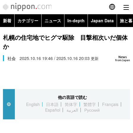
新着
カテゴリー
ニュース
In-depth
Japan Data
旅と暮
English
政治・外交
Topics
札幌の住宅地でヒグマ駆除 目撃相次いだ個体
简体字
か
経済・ビジネス
Images
繁體字
カテゴリー
News
社会
2025.10.16 19:46 / 2025.10.16 20:03
更新
from Japan
国際・海外
People
Français
政治・外交
ニュース
社会
東京
Español
経済・ビジネス
トップ
In-depth
文化
お知らせ
العربية
他の言語で読む
English
日本語
简体字
繁體字
Français
国際
アーカイブ
Japan Data
科学・技術
Español
العربية
Русский
Русский
社会
旅と暮らし
暮らし