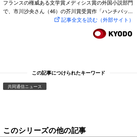
フランスの権威ある文学賞メディシス賞の外国小説部門
スポーツ・東京2020
文化
動画/Live
で、市川沙央さん（46）の芥川賞受賞作「ハンチバッ...
記事全文を読む（外部サイト）
科学・技術
Books
暮らし
Cinema
スポーツ・東京2020
Topics
この記事につけられたキーワード
Images
共同通信ニュース
People
東京
このシリーズの他の記事
お知らせ