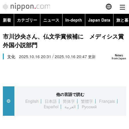
新着
カテゴリー
ニュース
In-depth
Japan Data
旅と暮
English
政治・外交
Topics
市川沙央さん、仏文学賞候補に メディシス賞
简体字
外国小説部門
経済・ビジネス
Images
繁體字
カテゴリー
News
文化
2025.10.16 20:31 / 2025.10.16 20:47
更新
from Japan
国際・海外
People
Français
政治・外交
ニュース
社会
東京
Español
経済・ビジネス
トップ
In-depth
文化
お知らせ
العربية
他の言語で読む
English
日本語
简体字
繁體字
Français
国際
アーカイブ
Japan Data
科学・技術
Español
العربية
Русский
Русский
社会
旅と暮らし
暮らし