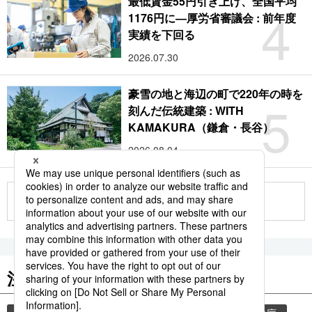
最低賃金55円引き上げ、全国平均
4
1176円に―厚労省審議会 : 前年度
実績を下回る
2026.07.30
豪雪の地と海辺の町で220年の時を
5
刻んだ伝統建築 : WITH
KAMAKURA（鎌倉・長谷）
2026.08.04
もっと見る
注目のキーワード