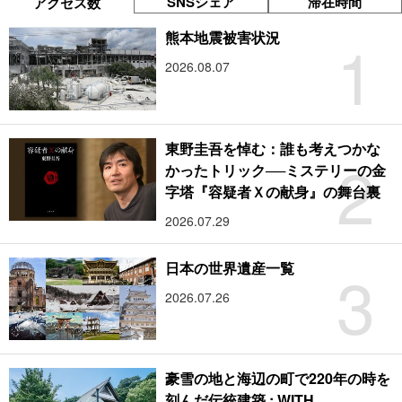
SNSシェア
滞在時間
アクセス数
1
熊本地震被害状況
2026.08.07
東野圭吾を悼む：誰も考えつかな
2
かったトリック──ミステリーの金
字塔『容疑者Ｘの献身』の舞台裏
2026.07.29
3
日本の世界遺産一覧
2026.07.26
豪雪の地と海辺の町で220年の時を
刻んだ伝統建築 : WITH