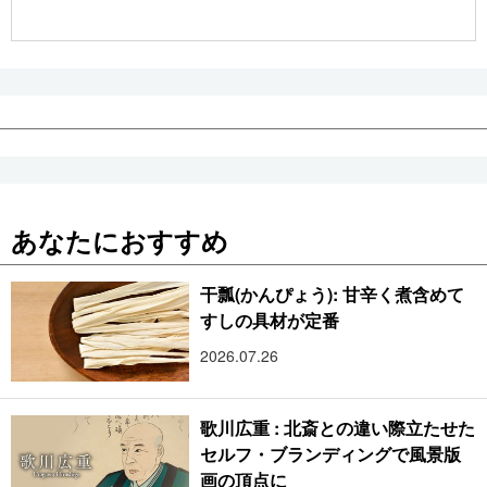
公式SNS
あなたにおすすめ
干瓢(かんぴょう): 甘辛く煮含めて
すしの具材が定番
2026.07.26
歌川広重 : 北斎との違い際立たせた
セルフ・ブランディングで風景版
画の頂点に