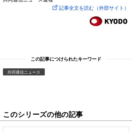
記事全文を読む（外部サイト）
スポーツ・東京2020
文化
動画/Live
科学・技術
Books
暮らし
Cinema
この記事につけられたキーワード
スポーツ・東京2020
Topics
共同通信ニュース
Images
People
東京
このシリーズの他の記事
お知らせ