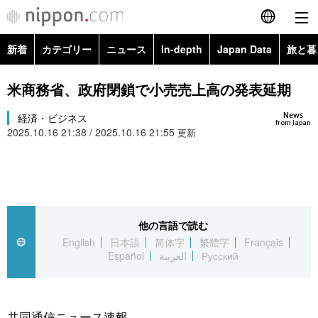
新着
カテゴリー
ニュース
In-depth
Japan Data
旅と暮
English
政治・外交
Topics
米商務省、政府閉鎖で小売売上高の発表延期
简体字
News
経済・ビジネス
経済・ビジネス
Images
繁體字
from Japan
2025.10.16 21:38 / 2025.10.16 21:55
更新
カテゴリー
国際・海外
People
Français
政治・外交
ニュース
社会
東京
Español
経済・ビジネス
トップ
In-depth
他の言語で読む
文化
お知らせ
العربية
English
日本語
简体字
繁體字
Français
Español
العربية
Русский
国際
アーカイブ
Japan Data
科学・技術
Русский
社会
旅と暮らし
暮らし
共同通信ニュース速報